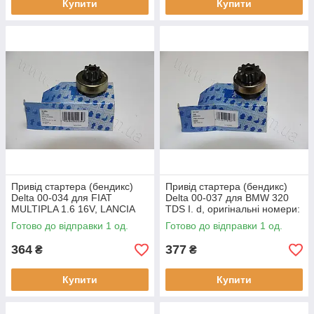
Купити
Купити
Привід стартера (бендикс)
Привід стартера (бендикс)
Delta 00-034 для FIAT
Delta 00-037 для BMW 320
MULTIPLA 1.6 16V, LANCIA
TDS I. d, оригінальні номери:
LYBRA 1.6, оригінальні
85541300, 2153, 231899
Готово до відправки 1 од.
Готово до відправки 1 од.
номери: 85541750, 2225,
233946
364
377
₴
₴
Купити
Купити