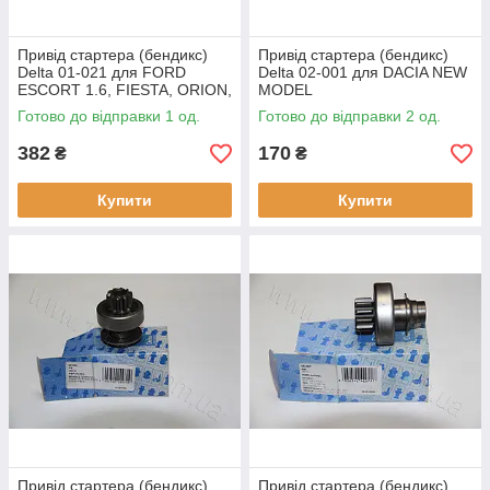
Привід стартера (бендикс)
Привід стартера (бендикс)
Delta 01-021 для FORD
Delta 02-001 для DACIA NEW
ESCORT 1.6, FIESTA, ORION,
MODEL
SIERRA 1.6, оригінальні
Готово до відправки 1 од.
Готово до відправки 2 од.
номери: 16.903.392, 2260,
382
170
₴
₴
Купити
Купити
Привід стартера (бендикс)
Привід стартера (бендикс)