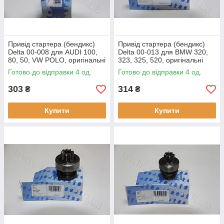
Привід стартера (бендикс)
Привід стартера (бендикс)
Delta 00-008 для AUDI 100,
Delta 00-013 для BMW 320,
80, 50, VW POLO, оригінальні
323, 325, 520, оригінальні
номери: 85540651, 3099,
номери: 85541050, 2090,
Готово до відправки 4 од.
Готово до відправки 4 од.
132186
139900
303
314
₴
₴
Купити
Купити