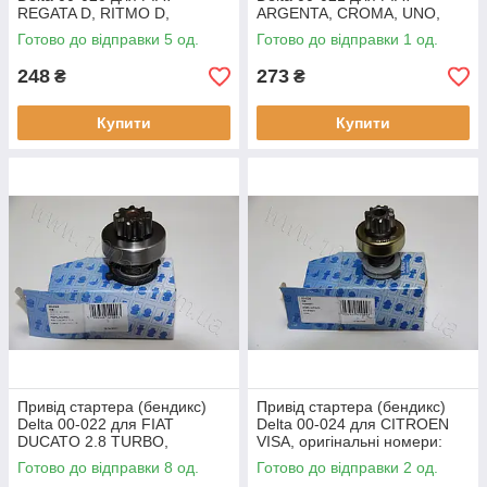
REGATA D, RITMO D,
ARGENTA, CROMA, UNO,
оригінальні номери: 9938328,
оригінальні номери: 9936050,
Готово до відправки 5 од.
Готово до відправки 1 од.
3168, 132187
3174, 132188
248
273
₴
₴
Купити
Купити
Привід стартера (бендикс)
Привід стартера (бендикс)
Delta 00-022 для FIAT
Delta 00-024 для CITROEN
DUCATO 2.8 TURBO,
VISA, оригінальні номери:
оригінальні номери:
74886501, 3123
Готово до відправки 8 од.
Готово до відправки 2 од.
85541700, 2092, 139902