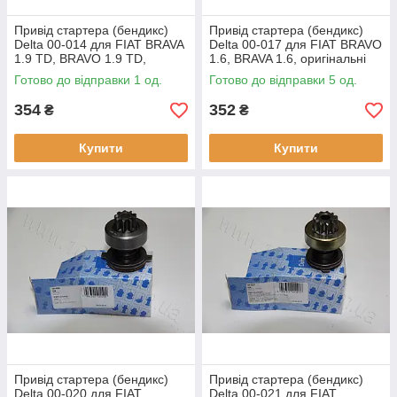
Привід стартера (бендикс)
Привід стартера (бендикс)
Delta 00-014 для FIAT BRAVA
Delta 00-017 для FIAT BRAVO
1.9 TD, BRAVO 1.9 TD,
1.6, BRAVA 1.6, оригінальні
оригінальні номери:
номери: 85541280, 2074,
Готово до відправки 1 од.
Готово до відправки 5 од.
85541160, 9947748, 2054,
139655
138449
354
352
₴
₴
Купити
Купити
Привід стартера (бендикс)
Привід стартера (бендикс)
Delta 00-020 для FIAT
Delta 00-021 для FIAT