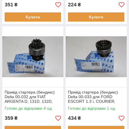
351
224
₴
₴
Купити
Купити
Привід стартера (бендикс)
Привід стартера (бендикс)
Delta 00-032 для FIAT
Delta 00-033 для FORD
ARGENTA D, 131D, 132D,
ESCORT 1.3 i, COURIER,
оригінальні номери:
оригінальні номери:
Готово до відправки 4 од.
Готово до відправки 1 од.
85540151, 1574, 132821
F5BU11350AA, 2105, 139710
359
434
₴
₴