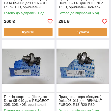
Delta 05-003 для RENAULT
Delta 05-007 для POLONEZ
ESPACE D, оригінальні
1.9 D, оригінальні номери:
номери: 099738, 3149,
182176, 1688, 133897
Готово до відправки 1 од.
Готово до відправки 5 од.
131170
260
291
₴
₴
Купити
Купити
Привід стартера (бендикс)
Привід стартера (бендикс)
Delta 05-010 для PEUGEOT
Delta 05-011 для RENAULT
205, 305, 405, оригінальні
FUEGO, R18-R20-R30,
номери: 180826, 1581,
оригінальні номери: 104972,
Готово до відправки 1 од.
Готово до відправки 1 од.