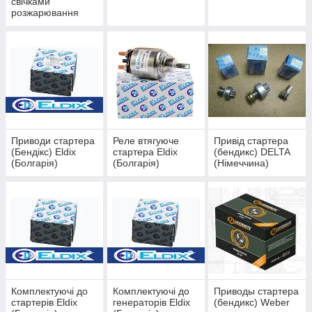
свічками
розжарювання
Beru
Приводи стартера
Реле втягуюче
Привід стартера
(Бендікс) Eldix
стартера Eldix
(бендикс) DELTA
(Болгарія)
(Болгарія)
(Німеччина)
Комплектуючі до
Комплектуючі до
Приводы стартера
стартерів Eldix
генераторів Eldix
(бендикс) Weber