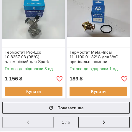
Термостат Pro-Eco
Термостат Metal-Incar
10.8257.03 (98°C)
11.1100.01 82°C для VAG,
алюмінієвий для Spark
оригінальні номери:
оригінальні номери:
30121113,
Готово до відправки 3 од.
Готово до відправки 1 од.
96988257
1 156
189
₴
₴
Купити
Купити
Показати ще
1
/ 5