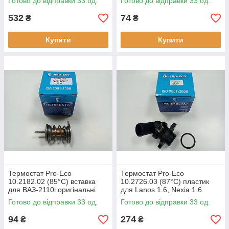
Готово до відправки 33 од.
Готово до відправки 33 од.
1306010
1118-1306010,
532
74
₴
₴
Купити
Купити
Термостат Pro-Eco
Термостат Pro-Eco
10.2182.02 (85°C) вставка
10.2726.03 (87°C) пластик
для ВАЗ-2110i оригінальні
для Lanos 1.6, Nexia 1.6
номери: 21082-1306010
оригінальні номери:
Готово до відправки 33 од.
Готово до відправки 33 од.
96282726
94
274
₴
₴