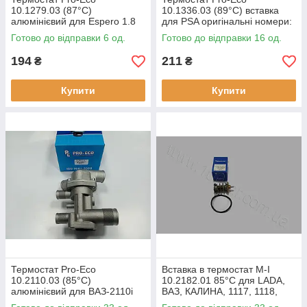
10.1279.03 (87°C)
10.1336.03 (89°C) вставка
алюмінієвий для Espero 1.8
для PSA оригінальні номери:
оригінальні номери:
1336.Q1
Готово до відправки 6 од.
Готово до відправки 16 од.
92061279
194
211
₴
₴
Купити
Купити
Термостат Pro-Eco
Вставка в термостат M-I
10.2110.03 (85°C)
10.2182.01 85°C для LADA,
алюмінієвий для ВАЗ-2110i
ВАЗ, КАЛИНА, 1117, 1118,
оригінальні номери: 21082-
1119, оригінальні номери: