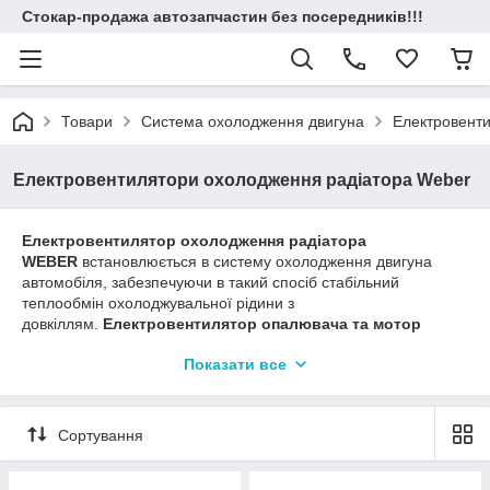
Стокар-продажа автозапчастин без посередників!!!
Товари
Система охолодження двигуна
Електровент
Електровентилятори охолодження радіатора Weber
Електровентилятор охолодження радіатора
WEBER
встановлюється в систему охолодження двигуна
автомобіля, забезпечуючи в такий спосіб стабільний
теплообмін охолоджувальної рідини з
довкіллям.
Електровентилятор опалювача та мотор
вентилятора опалення WEBER
встановлюються в систему
Показати все
опалення салону автомобіля, продуктивно забезпечуючи
його гарячим повітрям.
У багатьох вітчизняних автомобілях система охолодження й
Сортування
опалення виявляється, найчастіше перевантажена через
неоптимальну її організацію. У багатьох авто з'являється
ризик перегрівання двигуна за великих навантажень у важких