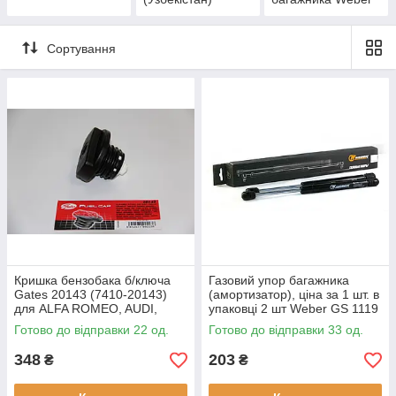
Сортування
Кришка бензобака б/ключа
Газовий упор багажника
Gates 20143 (7410-20143)
(амортизатор), ціна за 1 шт. в
для ALFA ROMEO, AUDI,
упаковці 2 шт Weber GS 1119
BUICK, CADILLAC,
для ВАЗ 1119
Готово до відправки 22 од.
Готово до відправки 33 од.
CHEVROLET, CHRYSLER,
DEAWOO, DAIHATSU,
348
203
₴
₴