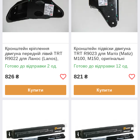
Кронштейн кріплення
Кронштейн підвіски двигуна
двигуна передній лівий TRT
TRT R9023 для Матіз (Matiz)
R9022 для Ланос (Lanos),
М100, М150, оригінальні
Нексія (Nexia), оригінальні
номери: 96565728
Готово до відправки 2 од.
Готово до відправки 12 од.
номери: 96181254
826
821
₴
₴
Купити
Купити