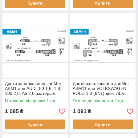
Купити
Купити
Дроти запалювання JanMor
Дроти запалювання JanMor
ABM1 для AUDI, 80 1,6, 1,8,
ABM11 для VOLKSWAGEN
100 2,0, A6 2,0 ,матеріал:-
POLO 1.0 (6N1) двиг. AEV,
Silikon + мідний сердечник
TRANSPORTER 1,8 двиг. PD,
Готово до відправки 1 од.
Готово до відправки 2 од.
2,0 двиг. AAC
1 085
1 091
₴
₴
Купити
Купити