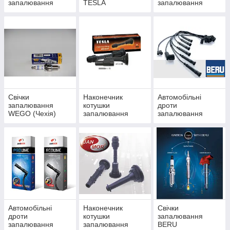
запалювання
TESLA
запалювання
TESLA
WEGO (Чехія)
Свічки
Наконечник
Автомобільні
запалювання
котушки
дроти
WEGO (Чехія)
запалювання
запалювання
Tesla
BERU
Автомобільні
Наконечник
Свічки
дроти
котушки
запалювання
запалювання
запалювання
BERU