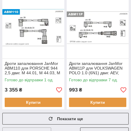
Дроти запалювання JanMor
Дроти запалювання JanMor
ABM110 для PORSCHE 944
ABM11P для VOLKSWAGEN
2,5 двиг. M 44.01, M 44.03, M
POLO 1.0 (6N1) двиг. AEV,
44.05, M 44.06, M 44.02, M
TRANSPORTER 1,8 двиг. PD,
Готово до відправки 1 од.
Готово до відправки 7 од.
44.04, M 44.07, M 44.08,
2,0 двиг. AAC
3 355
993
₴
₴
Купити
Купити
Показати ще