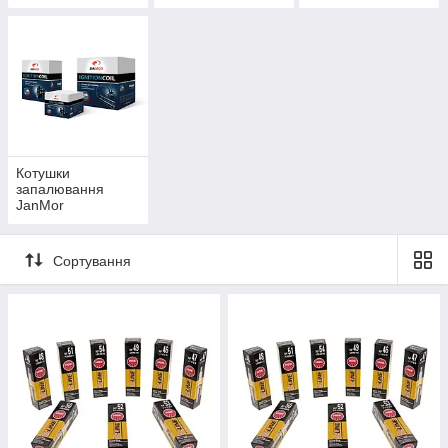
JanMor
JanMor
Котушки
запалювання
JanMor
Сортування