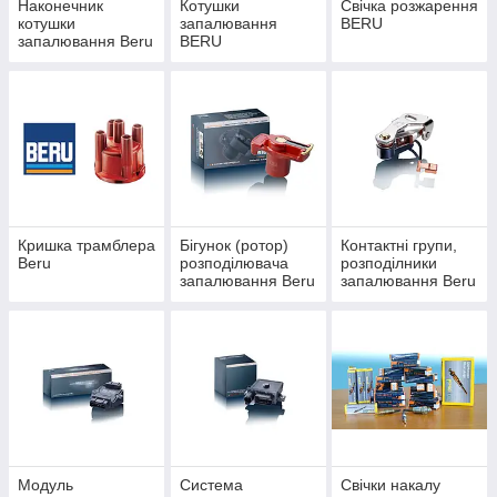
Наконечник
Котушки
Свічка розжарення
котушки
запалювання
BERU
запалювання Beru
BERU
Кришка трамблера
Бігунок (ротор)
Контактні групи,
Beru
розподілювача
розподілники
запалювання Beru
запалювання Beru
Модуль
Система
Свічки накалу