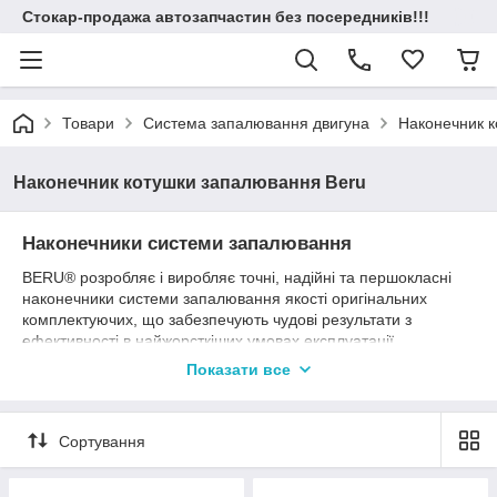
Стокар-продажа автозапчастин без посередників!!!
Товари
Система запалювання двигуна
Наконечник к
Наконечник котушки запалювання Beru
Наконечники системи запалювання
BERU
®
розробляє і виробляє точні, надійні та першокласні
наконечники системи запалювання якості оригінальних
комплектуючих, що забезпечують чудові результати з
ефективності в найжорсткіших умовах експлуатації.
Показати все
Особливості наконечників системи запалювання BERU
®
:
довговічність у жорстких умовах експлуатації;
відповідність вимогам якості оригінальних
Сортування
комплектуючих;
оригінальні з'єднувальні деталі.