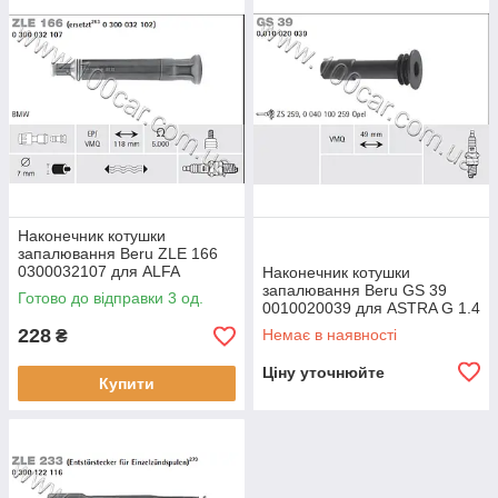
Наконечник котушки
запалювання Beru ZLE 166
0300032107 для ALFA
Наконечник котушки
ROMEO, Alfa 33, Alfa 75, Alfa
запалювання Beru GS 39
Готово до відправки 3 од.
90, Alfa 145, Alfa 164, Alfasud,
0010020039 для ASTRA G 1.4
16V, 1.6 16V, CORSA C 1.4,
228
Немає в наявності
₴
MERIVA 1.6 16V, VECTRA B
1.6 i
Ціну уточнюйте
Купити