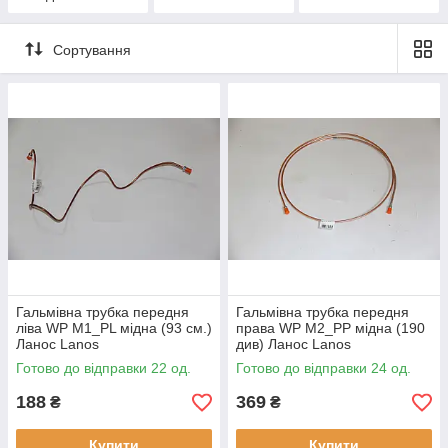
(Польща)
колодок ручного
гальма Carrab
(Польща)
Сортування
Гальмівна трубка передня
Гальмівна трубка передня
ліва WP M1_PL мідна (93 см.)
права WP M2_PP мідна (190
Ланос Lanos
див) Ланос Lanos
Готово до відправки 22 од.
Готово до відправки 24 од.
188
369
₴
₴
Купити
Купити