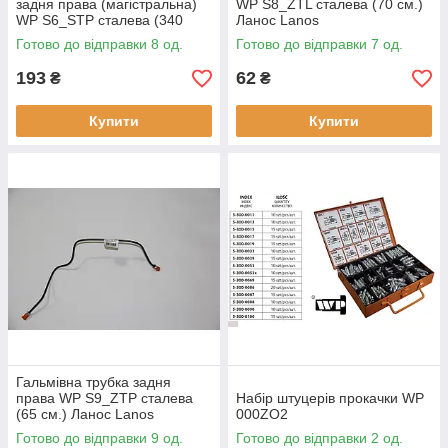
задня права (магістральна)
WP S8_ZTL сталева (70 см.)
WP S6_STP сталева (340
Ланос Lanos
см.) Ланос Lanos
Готово до відправки 8 од.
Готово до відправки 7 од.
193
62
₴
₴
Купити
Купити
Гальмівна трубка задня
права WP S9_ZTP сталева
Набір штуцерів прокачки WP
(65 см.) Ланос Lanos
000ZO2
Готово до відправки 9 од.
Готово до відправки 2 од.