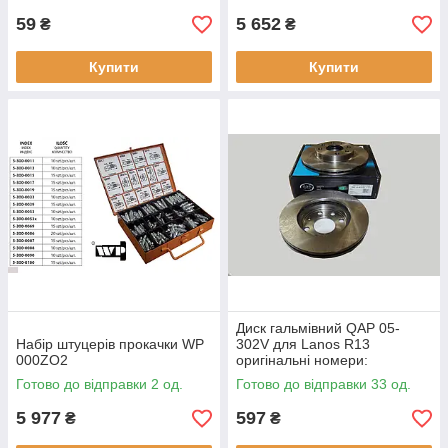
59
5 652
₴
₴
Купити
Купити
Диск гальмівний QAP 05-
Набір штуцерів прокачки WP
302V для Lanos R13
000ZO2
оригінальні номери:
90121445
Готово до відправки 2 од.
Готово до відправки 33 од.
5 977
597
₴
₴