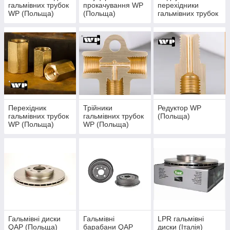
гальмівних трубок
прокачування WP
перехідники
WP (Польща)
(Польща)
гальмівних трубок
WP (Польща)
Перехідник
Трійники
Редуктор WP
гальмівних трубок
гальмівних трубок
(Польща)
WP (Польща)
WP (Польща)
Гальмівні диски
Гальмівні
LPR гальмівні
QAP (Польща)
барабани QAP
диски (Італія)