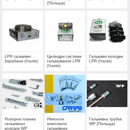
(Польща)
LPR гальмівні
Циліндри системи
Гальмівні колодки
барабани (Італія)
гальмування LPR
LPR (Італія)
(Італія)
Розпірна планка
Ремонтні
Гальмівна трубка
гальмівних
комплекти
WP (Польща)
колодок WP
гальмівних