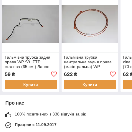
Гальмівна трубка задня
Гальмівна трубка
Галь
права WP S9_ZTP
центральна задня права
ліва
сталева (65 см.) Ланос
(магістральна) WP
(70 
Lanos
M6_STP мідна (340 см.)
59
622
62
₴
₴
Ланос Lanos
Купити
Купити
Про нас
100% позитивних з 338 відгуків за рік
Працює з 11.09.2017