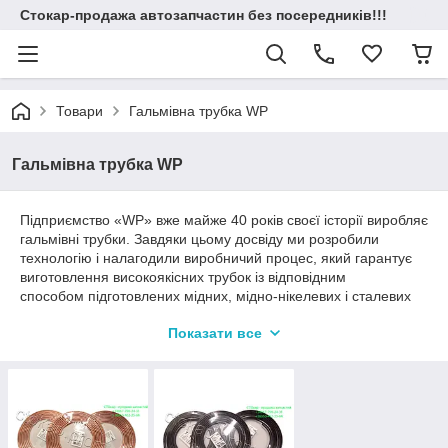
Стокар-продажа автозапчастин без посередників!!!
Товари
Гальмівна трубка WP
Гальмівна трубка WP
Підприємство «WP» вже майже 40 років своєї історії виробляє
гальмівні трубки. Завдяки цьому досвіду ми розробили
технологію і налагодили виробничий процес, який гарантує
виготовлення високоякісних трубок із відповідним
способом підготовлених мідних, мідно-нікелевих і сталевих
трубок у оболонці PVF. трубки, що використовуються нами,
Показати все
нам постачають перевірені постачальники, з якими ми
щільно співпрацюємо вже багато років. Це дає змогу
отримувати сировину дуже гарної якості.
Підтвердженням високої якості наших виробів є їхня
надійність.
Залежно від вимог клієнтів трубки «WP» постачаються як