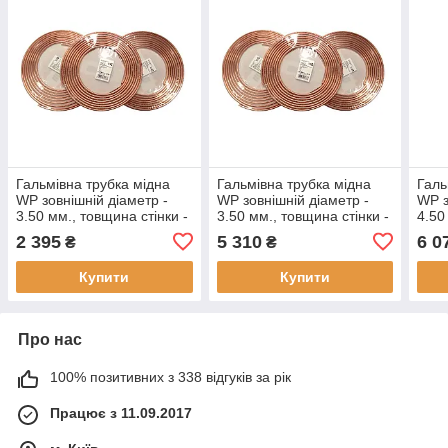
Гальмівна трубка мідна
Гальмівна трубка мідна
Галь
WP зовнішній діаметр -
WP зовнішній діаметр -
WP з
3.50 мм., товщина стінки -
3.50 мм., товщина стінки -
4.50
0.9 мм., (ціна за бухту - 10
0.9 мм., (ціна за бухту - 25
0.9 
2 395
5 310
6 0
₴
₴
метрів)
метрів)
метр
Купити
Купити
Про нас
100% позитивних з 338 відгуків за рік
Працює з 11.09.2017