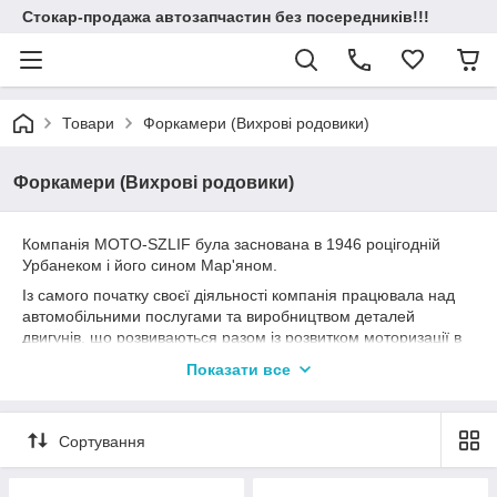
Стокар-продажа автозапчастин без посередників!!!
Товари
Форкамери (Вихрові родовики)
Форкамери (Вихрові родовики)
Компанія MOTO-SZLIF була заснована в 1946 роцігодній
Урбанеком і його сином Мар'яном.
Із самого початку своєї діяльності компанія працювала над
автомобільними послугами та виробництвом деталей
двигунів, що розвиваються разом із розвитком моторизації в
Польщі. З 2004 року компанія керується К. Ліщинським разом
Показати все
із партнерою Р. Урбанека-Ліччинська (Внучка засновника
компаніїгодніЧ Урбанека).
Сортування
Високий рівень наданих послуг підтверджується
сертифікатом Гільдії автомобільних ремесел 1999 року в
Лодзі та сертифікатом ISO 9001. Крім того, у 2007