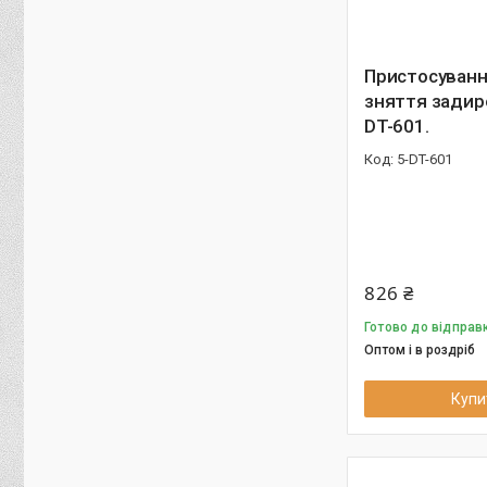
Пристосуванн
зняття задиро
DT-601.
5-DT-601
826 ₴
Готово до відправк
Оптом і в роздріб
Купи