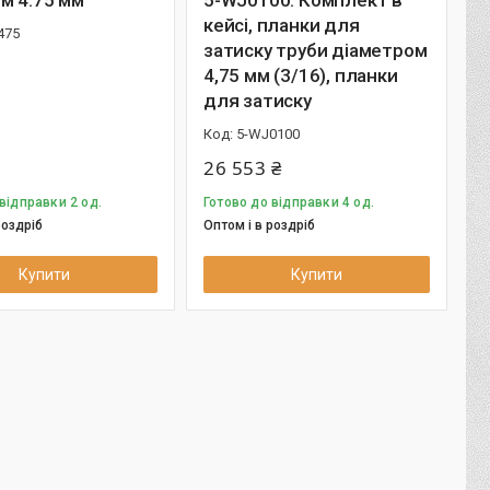
кейсі, планки для
475
затиску труби діаметром
4,75 мм (3/16), планки
для затиску
5-WJ0100
26 553 ₴
відправки 2 од.
Готово до відправки 4 од.
роздріб
Оптом і в роздріб
Купити
Купити