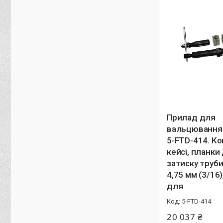
Прилад для
вальцювання
5-FTD-414. К
кейсі, планки
затиску труб
4,75 мм (3/16
для
5-FTD-414
20 037 ₴