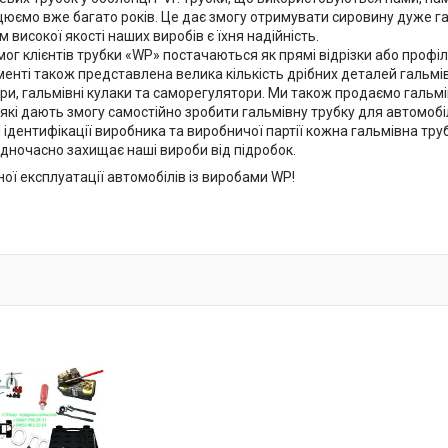
юємо вже багато років. Це дає змогу отримувати сировину дуже гар
високої якості наших виробів є їхня надійність.
ог клієнтів трубки «WP» постачаються як прямі відрізки або профіл
нті також представлена велика кількість дрібних деталей гальмівн
ри, гальмівні кулаки та саморегулятори. Ми також продаємо гальмі
які дають змогу самостійно зробити гальмівну трубку для автомобі
дентифікації виробника та виробничої партії кожна гальмівна труб
одночасно захищає наші вироби від підробок.
ої експлуатації автомобілів із виробами WP!