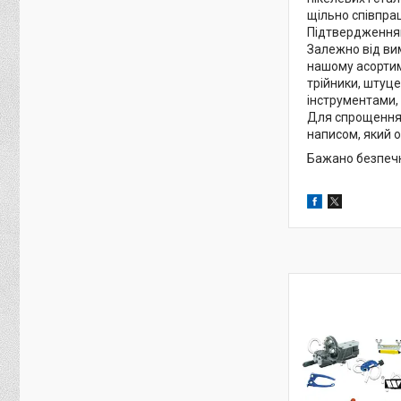
щільно співпрац
Підтвердженням 
Залежно від вим
нашому асортиме
трійники, штуце
інструментами, 
Для спрощення і
написом, який 
Бажано безпечн