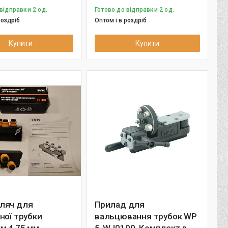
відправки 2 од.
Готово до відправки 2 од.
роздріб
Оптом і в роздріб
Купити
Купити
ляч для
Прилад для
ної трубки
вальцювання трубок WP
м 4.75 мм
5-WJ0100. Комплект в