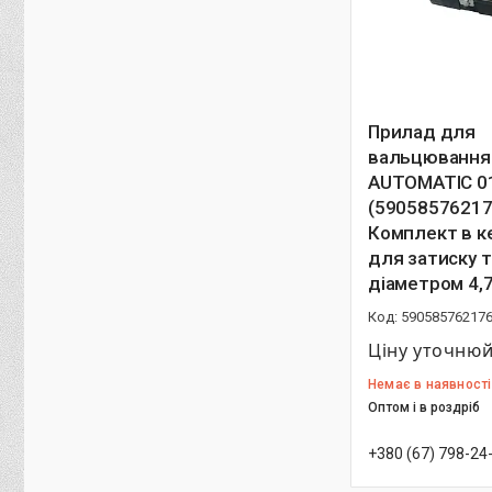
Прилад для
вальцювання
AUTOMATIC 0
(59058576217
Комплект в ке
для затиску 
діаметром 4,
59058576217
Ціну уточню
Немає в наявності
Оптом і в роздріб
+380 (67) 798-24