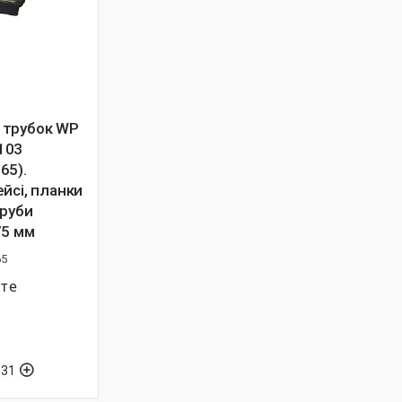
 трубок WP
103
65).
йсі, планки
труби
75 мм
65
йте
-31