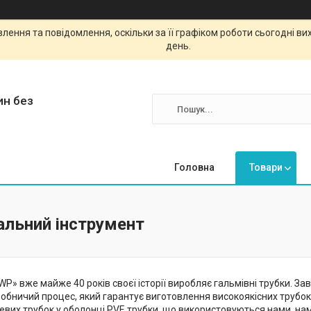
ення та повідомлення, оскільки за її графіком роботи сьогодні в
день.
ин без
Головна
Товари
альний інструмент
P» вже майже 40 років своєї історії виробляє гальмівні трубки. За
обничий процес, який гарантує виготовлення високоякісних трубок 
левих трубок у оболонці PVF. трубки, що використовуються нами, н