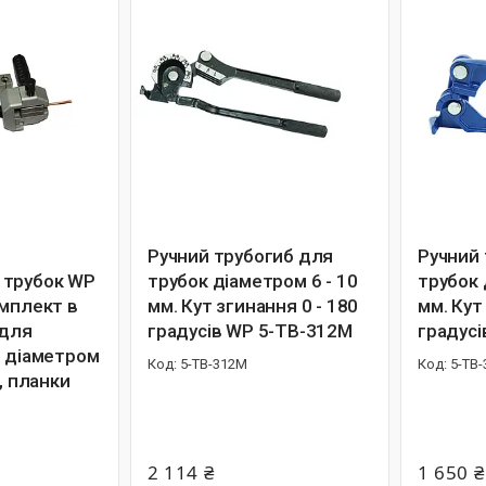
Ручний трубогиб для
Ручний
 трубок WP
трубок діаметром 6 - 10
трубок 
омплект в
мм. Кут згинання 0 - 180
мм. Кут
 для
градусів WP 5-TB-312M
градусі
и діаметром
5-TB-312M
5-TB-
), планки
2 114 ₴
1 650 ₴