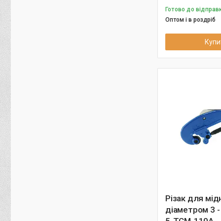
Готово до відправк
Оптом і в роздріб
Купи
Різак для мід
діаметром 3 -
5-TCM-110A