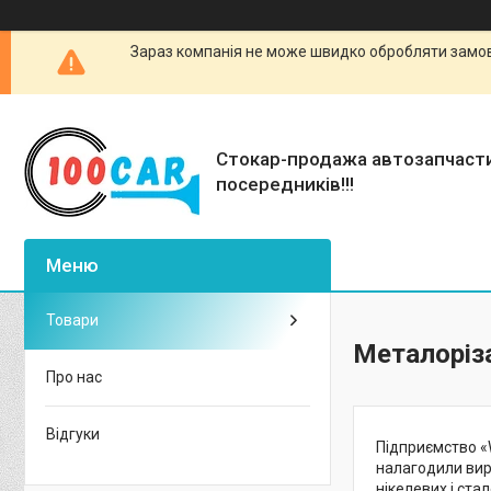
Зараз компанія не може швидко обробляти замовл
Стокар-продажа автозапчаст
посередників!!!
Товари
Металоріз
Про нас
Відгуки
Підприємство «W
налагодили вир
нікелевих і ста