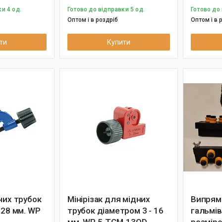
и 4 од.
Готово до відправки 5 од.
Готово до 
Оптом і в роздріб
Оптом і в 
ти
Купити
них трубок
Мінірізак для мідних
Випрям
 28 мм. WP
трубок діаметром 3 - 16
гальмів
мм. WP 5-TCM-13OD
розміро