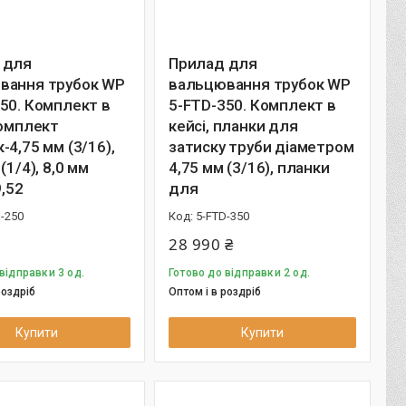
 для
Прилад для
вання трубок WP
вальцювання трубок WP
50. Комплект в
5-FTD-350. Комплект в
комплект
кейсі, планки для
-4,75 мм (3/16),
затиску труби діаметром
(1/4), 8,0 мм
4,75 мм (3/16), планки
9,52
для
-250
5-FTD-350
28 990 ₴
відправки 3 од.
Готово до відправки 2 од.
роздріб
Оптом і в роздріб
Купити
Купити