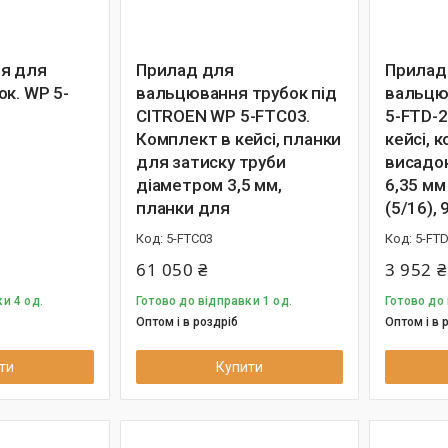
я для
Прилад для
Прилад
к. WP 5-
вальцювання трубок під
вальцю
CITROEN WP 5-FTC03.
5-FTD-2
Комплект в кейсі, планки
кейсі, 
для затиску труби
висадок
діаметром 3,5 мм,
6,35 мм 
планки для
(5/16), 
5-FTC03
5-FTD
61 050 ₴
3 952 ₴
и 4 од.
Готово до відправки 1 од.
Готово до 
Оптом і в роздріб
Оптом і в 
ти
Купити