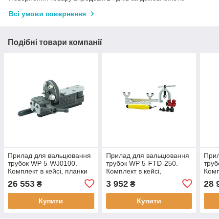
Всі умови повернення
Подібні товари компанії
Прилад для вальцювання
Прилад для вальцювання
При
трубок WP 5-WJ0100.
трубок WP 5-FTD-250.
труб
Комплект в кейсі, планки
Комплект в кейсі,
Комп
для затиску труби
комплект висадок-4,75 мм
для 
26 553
3 952
28 
₴
₴
діаметром 4,75 мм (3/16),
(3/16), 6,35 мм (1/4), 8,0
діам
планки для затиску
мм (5/16), 9,52
план
Купити
Купити