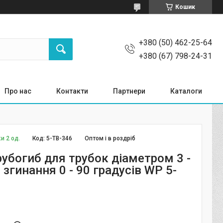
Кошик
+380 (50) 462-25-64
+380 (67) 798-24-31
Про нас
Контакти
Партнери
Каталоги
и 2 од.
Код:
5-TB-346
Оптом і в роздріб
рубогиб для трубок діаметром 3 -
 згинання 0 - 90 градусів WP 5-