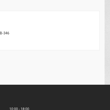
TB-346
10:00
18:00