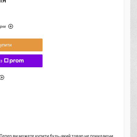
ля
іни
упити
 з
. Тепер ви можете купити будь-який товар не покидаючи