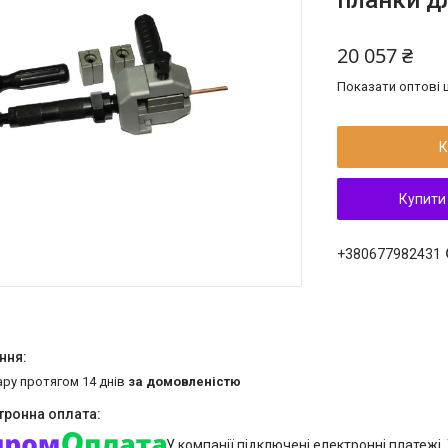
планки д
20 057 ₴
Показати оптові ц
К
Купити
+380677982431
ару протягом 14 днів
за домовленістю
У компанії підключені електронні платежі