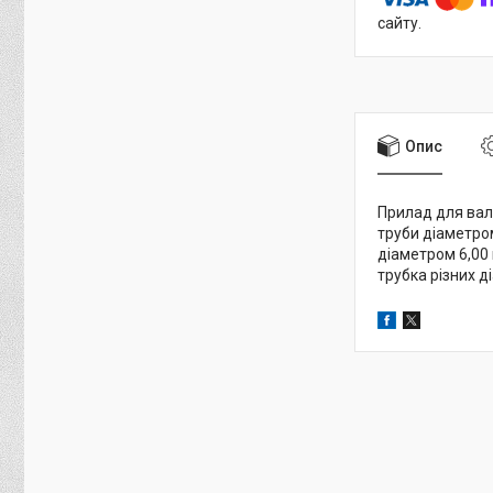
сайту.
Опис
Прилад для валь
труби діаметром
діаметром 6,00 
трубка різних д