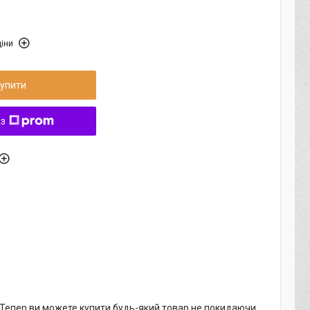
іни
упити
 з
. Тепер ви можете купити будь-який товар не покидаючи