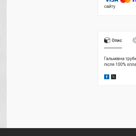
сайту.
Опис
Гальмівна трубк
після 100% опл