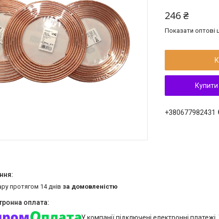
246 ₴
Показати оптові ц
К
Купити
+380677982431
ару протягом 14 днів
за домовленістю
У компанії підключені електронні платежі