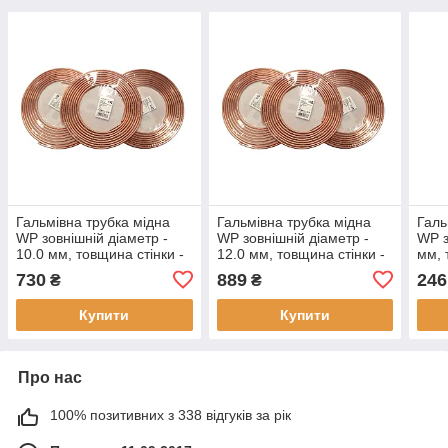
Гальмівна трубка мідна
Гальмівна трубка мідна
Галь
WP зовнішній діаметр -
WP зовнішній діаметр -
WP з
10.0 мм, товщина стінки -
12.0 мм, товщина стінки -
мм, 
1.0 мм (ціна за метр)
1.0 мм (ціна за метр)
мм (
730
889
246
₴
₴
Купити
Купити
Про нас
100% позитивних з 338 відгуків за рік