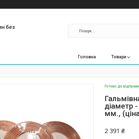
ин без
Головна
Товари
Готово до відправк
Гальмівн
діаметр -
мм., (ціна
2 391 ₴