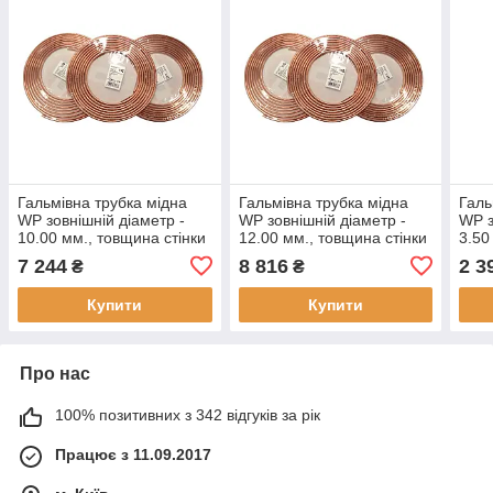
Гальмівна трубка мідна
Гальмівна трубка мідна
Галь
WP зовнішній діаметр -
WP зовнішній діаметр -
WP з
10.00 мм., товщина стінки
12.00 мм., товщина стінки
3.50
- 1.0 мм., (ціна за бухту -
- 1.0 мм., (ціна за бухту -
0.9 
7 244
8 816
2 3
₴
₴
10 метрів)
10 метрів)
метр
Купити
Купити
Про нас
100% позитивних з 342 відгуків за рік
Працює з 11.09.2017