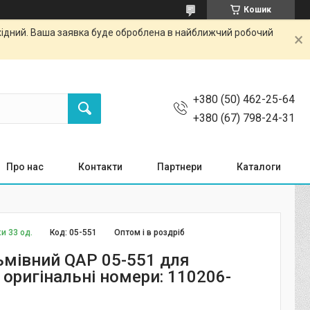
Кошик
ихідний. Ваша заявка буде оброблена в найближчий робочий
+380 (50) 462-25-64
+380 (67) 798-24-31
Про нас
Контакти
Партнери
Каталоги
и 33 од.
Код:
05-551
Оптом і в роздріб
ьмівний QAP 05-551 для
 оригінальні номери: 110206-