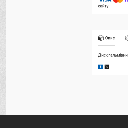
сайту.
Опис
Диск гальмівни