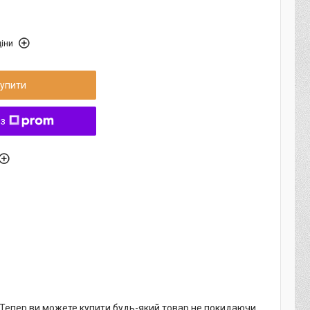
іни
упити
 з
. Тепер ви можете купити будь-який товар не покидаючи