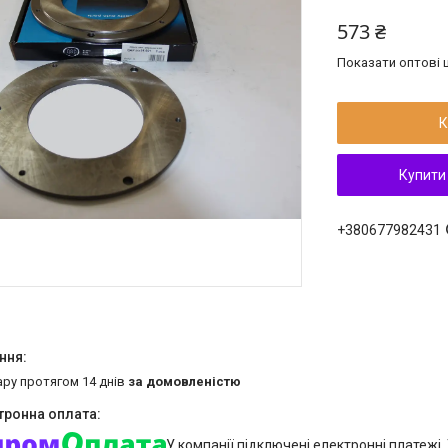
573 ₴
Показати оптові ц
К
Купити
+380677982431
ару протягом 14 днів
за домовленістю
У компанії підключені електронні платежі