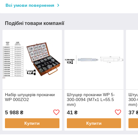
Всі умови повернення
Подібні товари компанії
Набір штуцерів прокачки
Штуцер прокачки WP 5-
Штуц
WP 000ZO2
300-0094 (M7x1 L=55.5
300-
mm)
mm)
5 988
41
37
₴
₴
Купити
Купити