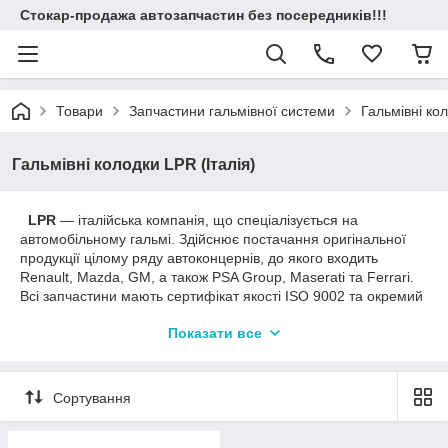
Стокар-продажа автозапчастин без посередників!!!
Товари
Запчастини гальмівної системи
Гальмівні кол
Гальмівні колодки LPR (Італія)
LPR
— італійська компанія, що спеціалізується на
автомобільному гальмі. Здійснює постачання оригінальної
продукції цілому ряду автоконцернів, до якого входить
Renault, Mazda, GM, а також PSA Group, Maserati та Ferrari.
Всі запчастини мають сертифікат якості ISO 9002 та окремий
сертифікат від італійської компанії Ferrari.
Показати все
У товарному ряду LPR можна знайти всі деталі гальма, а
також автомобільні ШРУСи, деякі елементи зчеплення
(циліндри, підшипники). Італійські запчастини, що
Сортування
виробляються всього на 4 заводах, вирізняються дуже
високою якістю виготовлення. Часто їх порівнюють із
продукцією Brembo, Bosch і ABS з азійських заводів — ціна