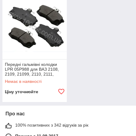
приблизно та сама, але якість набагато вища. Особливо гарні
гальма LPR, оскільки вони мають стабільний гальмівний
момент, низьку шумність і невисоку швидкість зношування.
Передні гальмівні колодки
LPR 05P988 для ВАЗ 2108,
2109, 21099, 2110, 2111,
2112, 2115, оригінальні
Немає в наявності
номери: 2110-3501080,
Ціну уточнюйте
Про нас
100% позитивних з 342 відгуків за рік