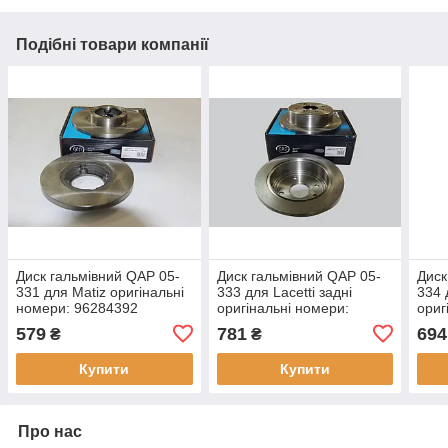
Подібні товари компанії
Диск гальмівний QAP 05-
Диск гальмівний QAP 05-
Диск
331 для Matiz оригінальні
333 для Lacetti задні
334 
номери: 96284392
оригінальні номери:
ориг
96549630
965
579
781
694
₴
₴
Купити
Купити
Про нас