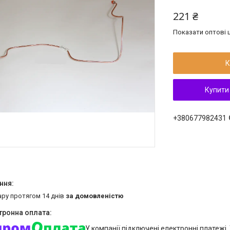
221 ₴
Показати оптові ц
К
Купити
+380677982431
ару протягом 14 днів
за домовленістю
У компанії підключені електронні платежі