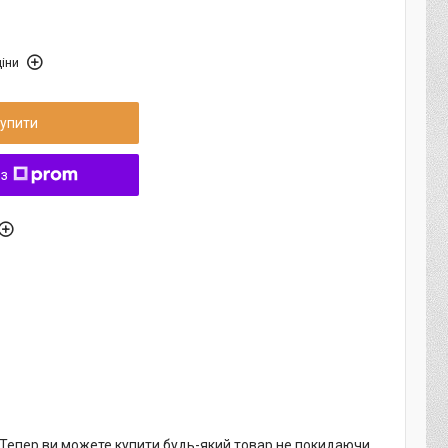
іни
упити
 з
. Тепер ви можете купити будь-який товар не покидаючи