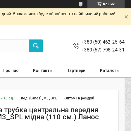
Кошик
ихідний. Ваша заявка буде оброблена в найближчий робочий
+380 (50) 462-25-64
+380 (67) 798-24-31
Про нас
Контакти
Партнери
Каталоги
и 10 од.
Код:
(Lanos)_M3_SPL
Оптом і в роздріб
а трубка центральна передня
M3_SPL мідна (110 см.) Ланос