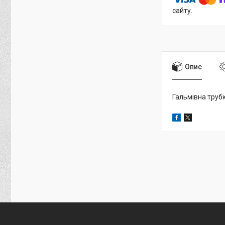
сайту.
Опис
Гальмівна труб