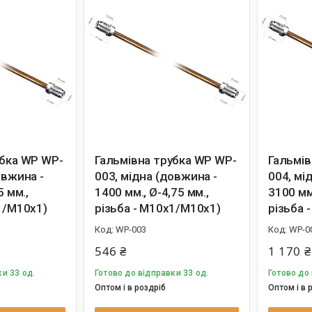
убка WP WP-
Гальмівна трубка WP WP-
Гальмів
овжина -
003, мідна (довжина -
004, мі
5 мм.,
1400 мм., Ø-4,75 мм.,
3100 мм.
1/М10х1)
різьба - М10х1/М10х1)
різьба 
WP-003
WP-0
546 ₴
1 170 ₴
и 33 од.
Готово до відправки 33 од.
Готово до 
Оптом і в роздріб
Оптом і в 