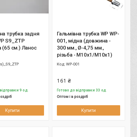
на трубка задня
Гальмівна трубка WP WP-
WP S9_ZTP
001, мідна (довжина -
 (65 см.) Ланос
300 мм., Ø-4,75 мм.,
різьба - М10х1/М10х1)
os)_S9_ZTP
WP-001
161 ₴
відправки 9 од.
Готово до відправки 33 од.
роздріб
Оптом і в роздріб
Купити
Купити