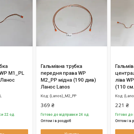
бка
Гальмівна трубка
Гальмів
 WP M1_PL
передня права WP
центра
) Ланос
M2_PP мідна (190 див)
ліва WP
Ланос Lanos
(110 см
L
(Lanos)_M2_PP
(Lan
369 ₴
221 ₴
и 22 од.
Готово до відправки 24 од.
Готово до 
Оптом і в роздріб
Оптом і в 