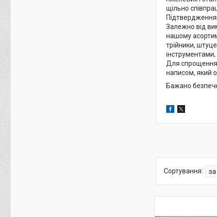
щільно співпрац
Підтвердженням 
Залежно від вим
нашому асортиме
трійники, штуце
інструментами, 
Для спрощення і
написом, який 
Бажано безпечн