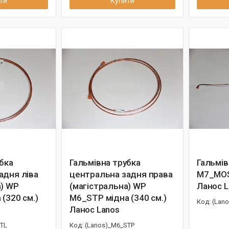
ти
Купити
бка
Гальмівна трубка
Гальмів
адня ліва
центральна задня права
M7_MOST
а) WP
(магістральна) WP
Ланос L
(320 см.)
M6_STP мідна (340 см.)
(Lan
Ланос Lanos
STL
(Lanos)_M6_STP