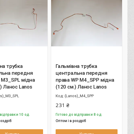
на трубка
Гальмівна трубка
льна передня
центральна передня
 M3_SPL мідна
права WP M4_SPP мідна
.) Ланос Lanos
(120 см.) Ланос Lanos
os)_M3_SPL
(Lanos)_M4_SPP
231 ₴
відправки 10 од.
Готово до відправки 8 од.
роздріб
Оптом і в роздріб