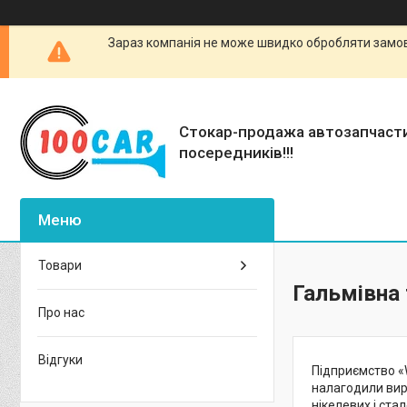
Зараз компанія не може швидко обробляти замовл
Стокар-продажа автозапчаст
посередників!!!
Товари
Гальмівна
Про нас
Відгуки
Підприємство «W
налагодили вир
нікелевих і ста