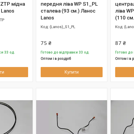
ZTP мідна
передня ліва WP S1_PL
центра
 Lanos
сталева (93 см.) Ланос
ліва WP
Lanos
(110 см
ZTP
(Lanos)_S1_PL
(Lan
75 ₴
87 ₴
и 33 од.
Готово до відправки 33 од.
Готово до 
Оптом і в роздріб
Оптом і в 
ти
Купити