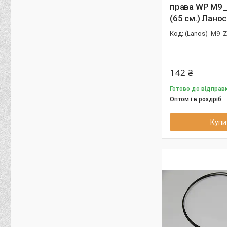
права WP M9_
(65 см.) Ланос
(Lanos)_M9_
142 ₴
Готово до відправк
Оптом і в роздріб
Купи