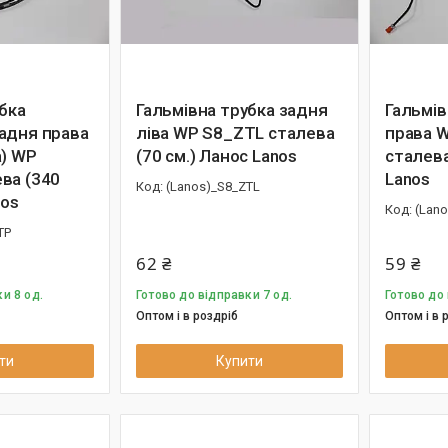
бка
Гальмівна трубка задня
Гальмів
адня права
ліва WP S8_ZTL сталева
права 
а) WP
(70 см.) Ланос Lanos
сталева
ва (340
Lanos
(Lanos)_S8_ZTL
nos
(Lan
TP
62 ₴
59 ₴
и 8 од.
Готово до відправки 7 од.
Готово до 
Оптом і в роздріб
Оптом і в 
ти
Купити