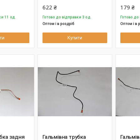
622 ₴
179 ₴
и 11 од.
Готово до відправки 3 од.
Готово до 
Оптом і в роздріб
Оптом і в 
ти
Купити
убка задня
Гальмівна трубка
Гальмів