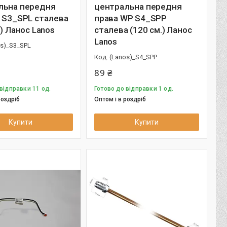
льна передня
центральна передня
 S3_SPL сталева
права WP S4_SPP
.) Ланос Lanos
сталева (120 см.) Ланос
Lanos
os)_S3_SPL
(Lanos)_S4_SPP
89 ₴
відправки 11 од.
Готово до відправки 1 од.
роздріб
Оптом і в роздріб
Купити
Купити