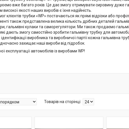
юємо вже багато років. Це дає змогу отримувати сировину дуже гар
високої якості наших виробів є їхня надійність.
ог клієнтів трубки «WP» постачаються як прямі відрізки або профіл
нті також представлена велика кількість дрібних деталей гальмівн
ри, гальмівні кулаки та саморегулятори. Ми також продаємо гальмі
які дають змогу самостійно зробити гальмівну трубку для автомобі
дентифікації виробника та виробничої партії кожна гальмівна труб
одночасно захищає наші вироби від підробок.
ої експлуатації автомобілів із виробами WP!