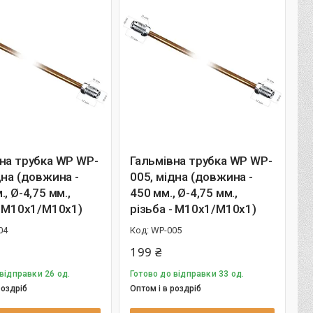
на трубка WP WP-
Гальмівна трубка WP WP-
дна (довжина -
005, мідна (довжина -
, Ø-4,75 мм.,
450 мм., Ø-4,75 мм.,
- М10х1/М10х1)
різьба - М10х1/М10х1)
04
WP-005
199 ₴
відправки 26 од.
Готово до відправки 33 од.
роздріб
Оптом і в роздріб