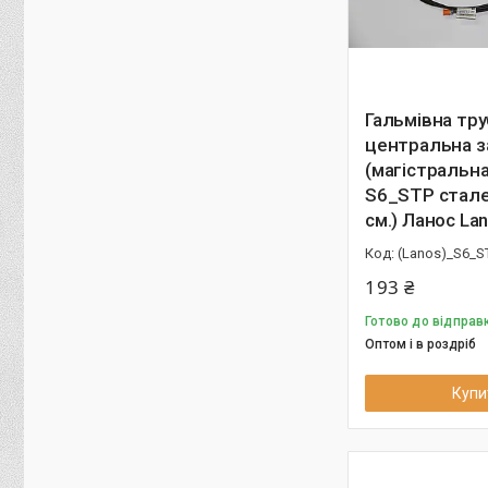
Гальмівна тру
центральна з
(магістральн
S6_STP стале
см.) Ланос La
(Lanos)_S6_S
193 ₴
Готово до відправк
Оптом і в роздріб
Купи