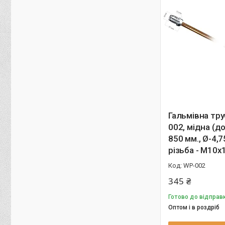
Гальмівна тр
002, мідна (д
850 мм., Ø-4,7
різьба - М10х
WP-002
345 ₴
Готово до відправк
Оптом і в роздріб