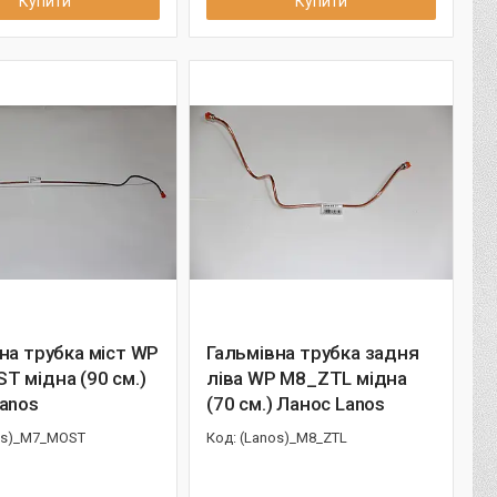
Купити
Купити
на трубка міст WP
Гальмівна трубка задня
 мідна (90 см.)
ліва WP M8_ZTL мідна
anos
(70 см.) Ланос Lanos
os)_M7_MOST
(Lanos)_M8_ZTL