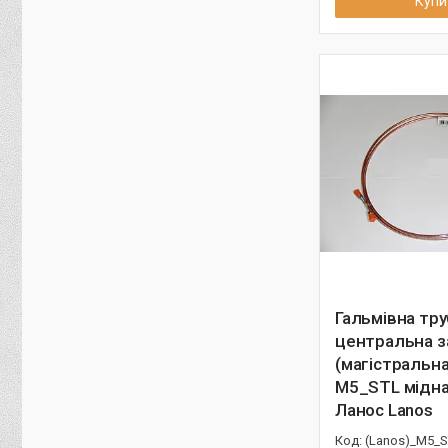
Купи
Гальмівна тру
центральна з
(магістральн
M5_STL мідна 
Ланос Lanos
(Lanos)_M5_