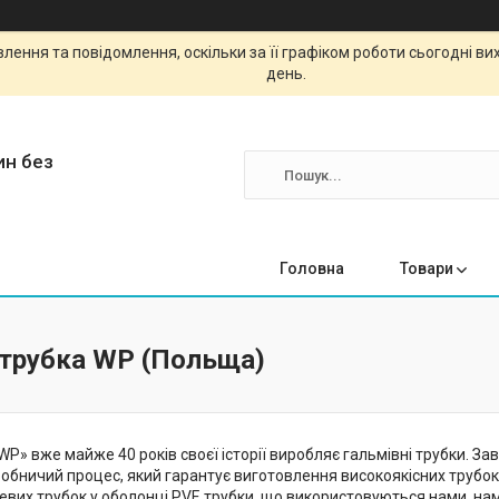
ення та повідомлення, оскільки за її графіком роботи сьогодні в
день.
ин без
Головна
Товари
 трубка WP (Польща)
P» вже майже 40 років своєї історії виробляє гальмівні трубки. За
обничий процес, який гарантує виготовлення високоякісних трубок 
левих трубок у оболонці PVF. трубки, що використовуються нами, н