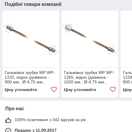
Подібні товари компанії
Гальмівна трубка WP WP-
Гальмівна трубка WP WP-
Галь
1232, мідна (довжина -
1265, мідна (довжина -
1234
900 мм., Ø-4,75 мм.,
1020 мм., Ø-4,75 мм.,
900 
різьба - М10х1/М10х1)
різьба - М10х1/М10х1)
різь
Ціну уточнюйте
Ціну уточнюйте
Цін
Про нас
100% позитивних з 342 відгуків за рік
Працює з 11.09.2017