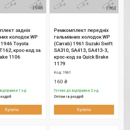
плект задніх
Ремкомплект передніх
вних колодок WP
гальмівних колодок WP
) 1946 Toyota
(Carrab) 1961 Suzuki Swift
ST162, крос-код за
SA310, SA413, SA413-3,
rake 1106
крос-код за Quick Brake
1179
1961
160 ₴
відправки 1 од.
Готово до відправки 2 од.
роздріб
Оптом і в роздріб
Купити
Купити