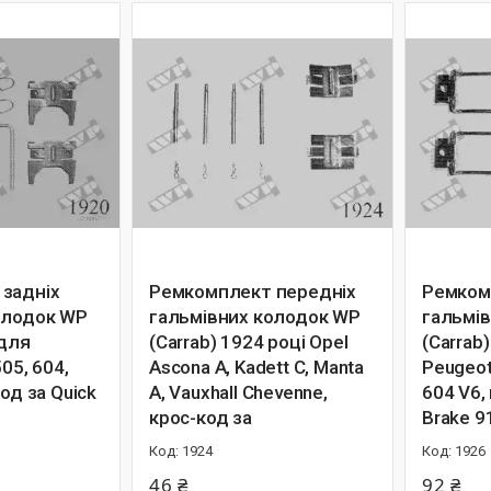
задніх
Ремкомплект передніх
Ремком
олодок WP
гальмівних колодок WP
гальмі
 для
(Carrab) 1924 році Opel
(Carrab
05, 604,
Ascona A, Kadett C, Manta
Peugeot
од за Quick
A, Vauxhall Chevenne,
604 V6,
крос-код за
Brake 9
1924
1926
46 ₴
92 ₴