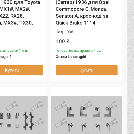
) 1930 для Toyota
(Carrab) 1936 для Opel
 MX1#, MX2#,
Commodore C, Monza,
X22, RX28,
Senator A, крос-код за
a, MX3#, TX30,
Quick Brake 1114
1936
100 ₴
відправки 1 од.
Готово до відправки 4 од.
роздріб
Оптом і в роздріб
Купити
Купити