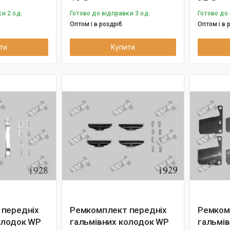
и 2 од.
Готово до відправки 3 од.
Готово до 
Оптом і в роздріб
Оптом і в 
ти
Купити
 передніх
Ремкомплект передніх
Ремком
олодок WP
гальмівних колодок WP
гальмі