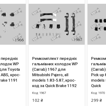
 передніх
Ремкомплект передніх
Ремком
олодок WP
гальмівних колодок WP
гальмі
 для Toyota
(Carrab) 1967 для
(Carrab
c ABS, крос-
Mitsubishi Pajero, all
Pick up 
Brake 1191
models 1.83-5.87, крос-
models 
код за Quick Brake 1192
Quick
1967
1970
102 ₴
299 ₴