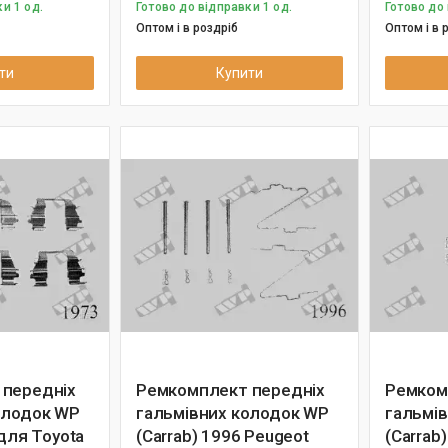
и 1 од.
Готово до відправки 1 од.
Готово до 
Оптом і в роздріб
Оптом і в 
ти
Купити
 передніх
Ремкомплект передніх
Ремком
олодок WP
гальмівних колодок WP
гальмі
 для Toyota
(Carrab) 1996 Peugeot
(Carrab