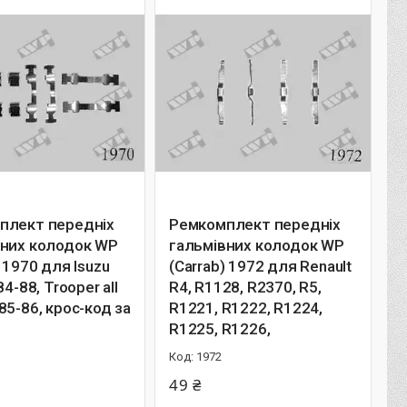
плект передніх
Ремкомплект передніх
вних колодок WP
гальмівних колодок WP
) 1970 для Isuzu
(Carrab) 1972 для Renault
84-88, Trooper all
R4, R1128, R2370, R5,
85-86, крос-код за
R1221, R1222, R1224,
R1225, R1226,
1972
49 ₴