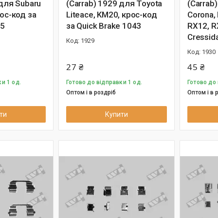
 для Subaru
(Carrab) 1929 для Toyota
(Carrab
рос-код за
Liteace, KM20, крос-код
Corona,
85
за Quick Brake 1043
RX12, R
Cressid
1929
1930
27 ₴
45 ₴
и 1 од.
Готово до відправки 1 од.
Готово до 
Оптом і в роздріб
Оптом і в 
ти
Купити