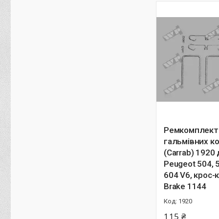
Ремкомплект 
гальмівних к
(Carrab) 1920
Peugeot 504, 5
604 V6, крос-к
Brake 1144
1920
115 ₴