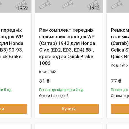
 передніх
Ремкомплект передніх
Ремком
олодок WP
гальмівних колодок WP
гальмі
 для Honda
(Carrab) 1942 для Honda
(Carrab
B3) 90-93,
Civic (ED2, ED3, ED4) 88-,
Celica 
uick Brake
крос-код за Quick Brake
Quick B
1086
1946
1942
81 ₴
77 ₴
и 5 од.
Готово до відправки 2 од.
Готово до 
Оптом і в роздріб
Оптом і в 
ти
Купити