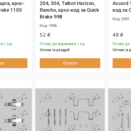
upra, крос-
204, 304, Talbot Horizon,
Accord 
Brake 1105
Rancho, крос-код за Quick
код за 
Brake 998
2001
1996
52 ₴
48 ₴
и 1 од.
Готово до відправки 1 од.
Готово до 
Оптом і в роздріб
Оптом і в 
ти
Купити