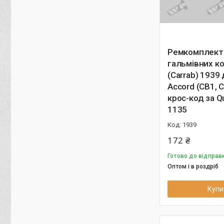
Ремкомплект
гальмівних к
(Carrab) 1939
Accord (CB1, C
крос-код за Q
1135
1939
172 ₴
Готово до відправк
Оптом і в роздріб
Купи