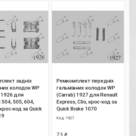
плект задніх
Ремкомплект передніх
вних колодок WP
гальмівних колодок WP
) 1926 для
(Carrab) 1927 для Renault
 504, 505, 604,
Express, Clio, крос-код за
 крос-код за Quick
Quick Brake 1070
19
1927
73 ₴