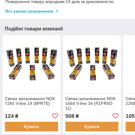
Повернення товару впродовж 14 днів за домовленістю
Всі умови повернення
Подібні товари компанії
Свічка запалювання NGK
Свічка запалювання NGK
Свіч
7265 V-line 19 (BPR7E)
1664 V-line 34 (PZFR5D-
2268
11)
124
508
105
₴
₴
Купити
Купити