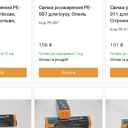
рення PE-
Свічка розжарення PE-
Свічка 
Ніссан,
007 для Ісузу, Опель
011 дл
Вольво,
Сітроен
PE-007
PE-01
106 ₴
101 ₴
и 15 од.
Готово до відправки 1 од.
Готово до 
Оптом і в роздріб
Оптом і в 
ти
Купити