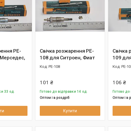
рення PE-
Свічка розжарення PE-
Свічка 
 Мерседес,
108 для Ситроен, Фиат
109 дл
PE-108
PE-10
101 ₴
106 ₴
и 33 од.
Готово до відправки 14 од.
Готово до 
Оптом і в роздріб
Оптом і в 
ти
Купити