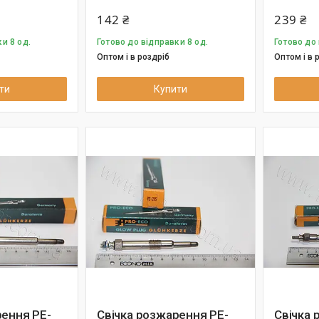
142 ₴
239 ₴
и 8 од.
Готово до відправки 8 од.
Готово до 
Оптом і в роздріб
Оптом і в 
ти
Купити
рення PE-
Свічка розжарення PE-
Свічка 