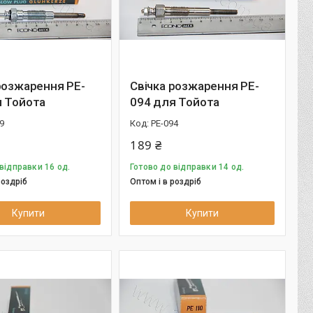
розжарення PE-
Свічка розжарення PE-
я Тойота
094 для Тойота
9
PE-094
189 ₴
відправки 16 од.
Готово до відправки 14 од.
роздріб
Оптом і в роздріб
Купити
Купити