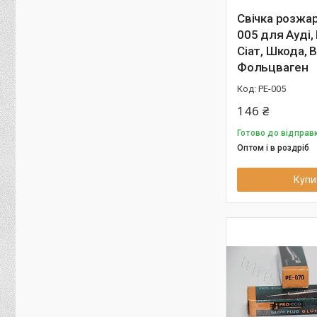
Свічка розжа
005 для Ауді, 
Сіат, Шкода, 
Фольцваген
PE-005
146 ₴
Готово до відправк
Оптом і в роздріб
Купи