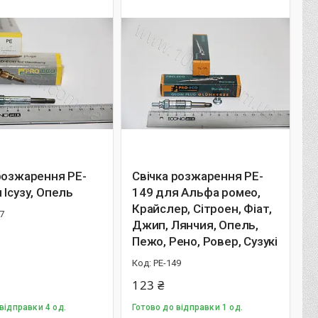
розжарення PE-
Свічка розжарення PE-
 Ісузу, Опель
149 для Альфа ромео,
Крайслер, Сітроен, Фіат,
7
Джип, Лянчия, Опель,
Пежо, Рено, Ровер, Сузукі
PE-149
123 ₴
відправки 4 од.
Готово до відправки 1 од.