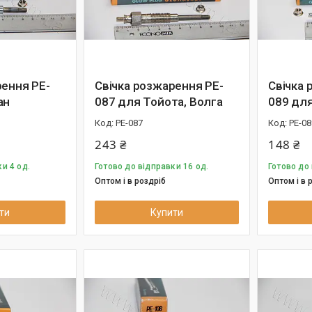
рення PE-
Свічка розжарення PE-
Свічка 
ан
087 для Тойота, Волга
089 дл
PE-087
PE-08
243 ₴
148 ₴
и 4 од.
Готово до відправки 16 од.
Готово до 
Оптом і в роздріб
Оптом і в 
ти
Купити