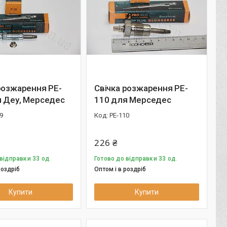
розжарення PE-
Свічка розжарення PE-
я Деу, Мерседес
110 для Мерседес
9
PE-110
226 ₴
відправки 33 од.
Готово до відправки 33 од.
роздріб
Оптом і в роздріб
Купити
Купити