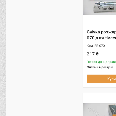
Свічка розжа
070 для Нисс
PE-070
217 ₴
Готово до відправк
Оптом і в роздріб
Купи