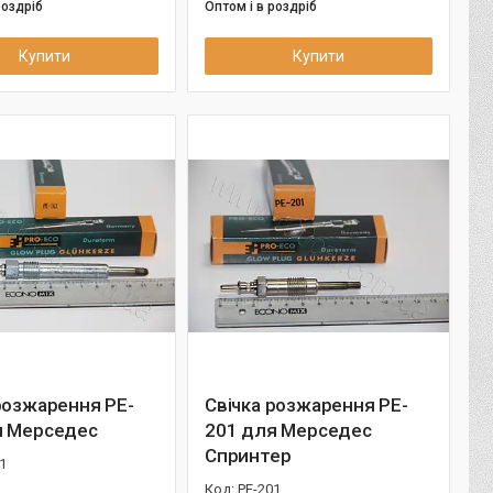
роздріб
Оптом і в роздріб
Купити
Купити
розжарення PE-
Свічка розжарення PE-
я Мерседес
201 для Мерседес
Спринтер
1
PE-201