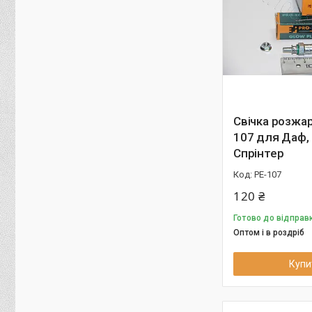
Свічка розжа
107 для Даф,
Спрінтер
PE-107
120 ₴
Готово до відправк
Оптом і в роздріб
Купи