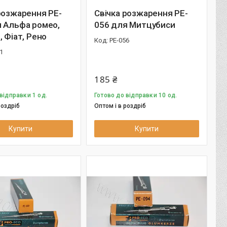
розжарення PE-
Свічка розжарення PE-
я Альфа ромео,
056 для Митцубиси
, Фіат, Рено
PE-056
1
185 ₴
відправки 1 од.
Готово до відправки 10 од.
роздріб
Оптом і в роздріб
Купити
Купити