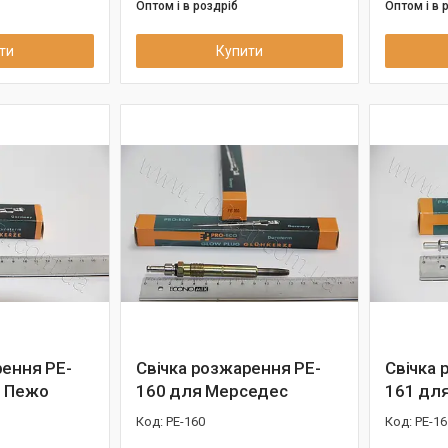
Оптом і в роздріб
Оптом і в 
ти
Купити
рення PE-
Свічка розжарення PE-
Свічка 
, Пежо
160 для Мерседес
161 дл
PE-160
PE-16