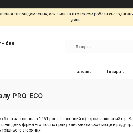
ення та повідомлення, оскільки за її графіком роботи сьогодні в
день.
ин без
Головна
Товари
калу PRO-ECO
o була заснована в 1951 році, її головний офіс розташований в р.
нішній день фірма Pro-Eco по праву завоювала своє місце в ряду пр
утрішнього згоряння.