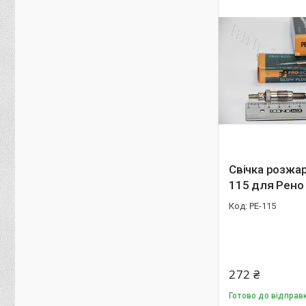
Свічка розжа
115 для Рено
PE-115
272 ₴
Готово до відправк