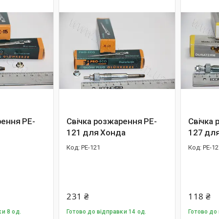
рення PE-
Свічка розжарення PE-
Свічка 
121 для Хонда
127 для
PE-121
PE-12
231 ₴
118 ₴
и 8 од.
Готово до відправки 14 од.
Готово до 