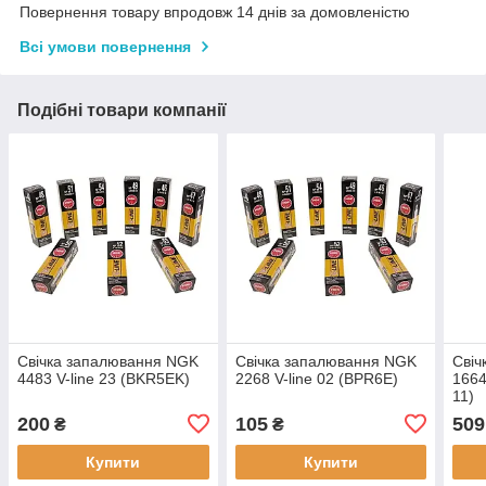
Повернення товару впродовж 14 днів за домовленістю
Всі умови повернення
Подібні товари компанії
Свічка запалювання NGK
Свічка запалювання NGK
Свіч
4483 V-line 23 (BKR5EK)
2268 V-line 02 (BPR6E)
1664
11)
200
105
509
₴
₴
Купити
Купити