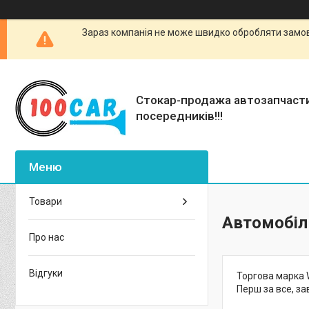
Зараз компанія не може швидко обробляти замовл
Стокар-продажа автозапчаст
посередників!!!
Товари
Автомобіл
Про нас
Відгуки
Торгова марка W
Перш за все, за