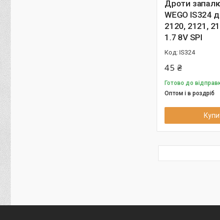
Дроти запал
WEGO IS324 д
2120, 2121, 2
1.7 8V SPI
IS324
45 ₴
Готово до відправк
Оптом і в роздріб
Купи