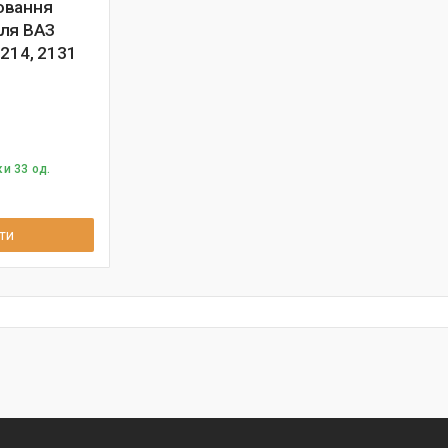
ювання
ля ВАЗ
1214, 2131
и 33 од.
ти