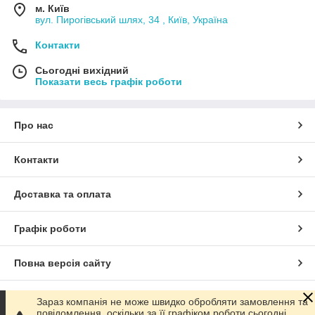
м. Київ
вул. Пирогівський шлях, 34 , Київ, Україна
Контакти
Сьогодні вихідний
Показати весь графік роботи
Про нас
Контакти
Доставка та оплата
Графік роботи
Повна версія сайту
Сайт створено на маркетплейсі
Prom.ua
Зараз компанія не може швидко обробляти замовлення та
повідомлення, оскільки за її графіком роботи сьогодні