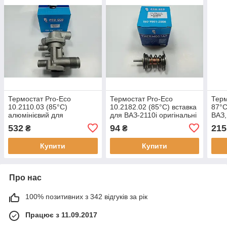
Термостат Pro-Eco
Термостат Pro-Eco
Терм
10.2110.03 (85°C)
10.2182.02 (85°C) вставка
87°C
алюмінієвий для
для ВАЗ-2110i оригінальні
ВАЗ,
ВАЗ-2110i оригінальні
номери: 21082-1306010
2113
532
94
215
₴
₴
номери: 21082-1306010
ориг
1306
Купити
Купити
Про нас
100% позитивних з 342 відгуків за рік
Працює з 11.09.2017