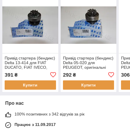
Привід стартера (бендикс)
Привід стартера (бендикс)
Прив
Delta 13-414 для FIAT
Delta 05-020 для
Delt
DUCATO, FIAT IVECO,
PEUGEOT, оригінальні
PEU
DAILLY R, PEUGEOT
номери: 183518, 1795,
ориг
391
292
306
₴
₴
BOXER, оригінальні
138163
1835
номери: 6033AD0414,
Купити
Купити
2239,
Про нас
100% позитивних з 342 відгуків за рік
Працює з 11.09.2017