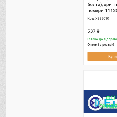
болта), оригі
номери: 1113
XSS9010
537 ₴
Готово до відправк
Оптом і в роздріб
Купи