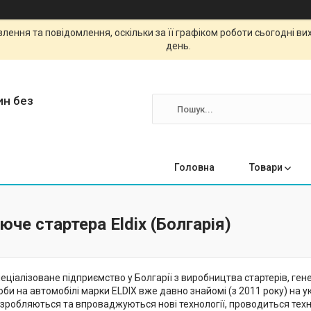
ення та повідомлення, оскільки за її графіком роботи сьогодні в
день.
ин без
Головна
Товари
юче стартера Eldix (Болгарія)
пеціалізоване підприємство у Болгарії з виробництва стартерів, ген
оби на автомобілі марки ELDIX вже давно знайомі (з 2011 року) на 
озробляються та впроваджуються нові технології, проводиться тех