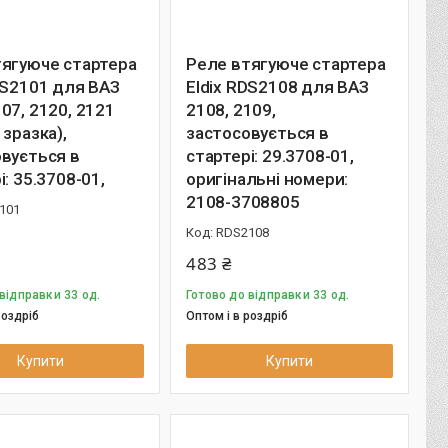
тягуюче стартера
Реле втягуюче стартера
DS2101 для ВАЗ
Eldix RDS2108 для ВАЗ
07, 2120, 2121
2108, 2109,
 зразка),
застосовується в
вується в
стартері: 29.3708-01,
і: 35.3708-01,
оригінальні номери:
2108-3708805
101
RDS2108
483 ₴
відправки 33 од.
Готово до відправки 33 од.
роздріб
Оптом і в роздріб
Купити
Купити