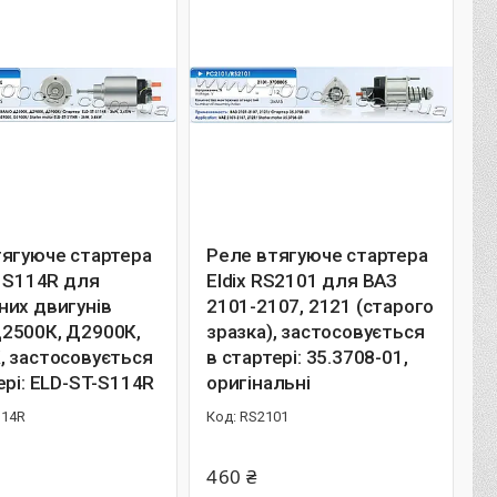
тягуюче стартера
Реле втягуюче стартера
S S114R для
Eldix RS2101 для ВАЗ
них двигунів
2101-2107, 2121 (старого
2500К, Д2900К,
зразка), застосовується
, застосовується
в стартері: 35.3708-01,
ері: ELD-ST-S114R
оригінальні
114R
RS2101
460 ₴