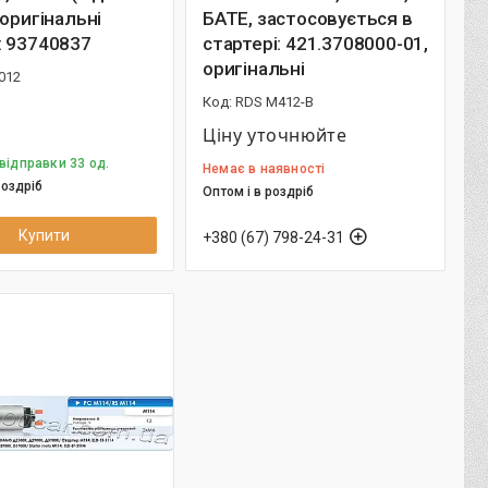
 оригінальні
БАТЕ, застосовується в
: 93740837
стартері: 421.3708000-01,
оригінальні
012
RDS M412-B
Ціну уточнюйте
відправки 33 од.
Немає в наявності
роздріб
Оптом і в роздріб
Купити
+380 (67) 798-24-31