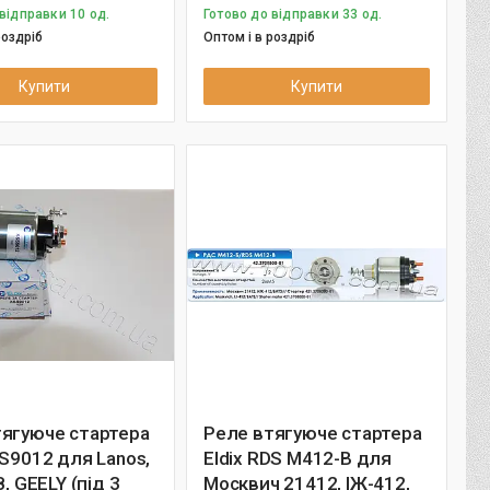
відправки 10 од.
Готово до відправки 33 од.
роздріб
Оптом і в роздріб
Купити
Купити
тягуюче стартера
Реле втягуюче стартера
SS9012 для Lanos,
Eldix RDS M412-B для
8, GEELY (під 3
Москвич 21412, ІЖ-412,