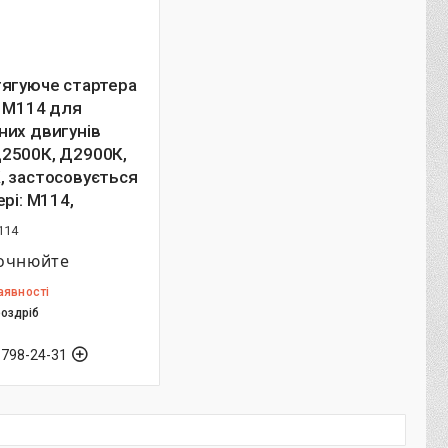
тягуюче стартера
S M114 для
них двигунів
2500К, Д2900К,
, застосовується
ері: M114,
114
точнюйте
аявності
роздріб
 798-24-31