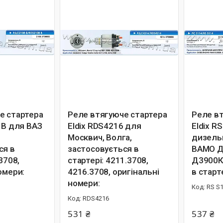
е стартера
Реле втягуюче стартера
Реле в
 B для ВАЗ
Eldix RDS4216 для
Eldix R
Москвич, Волга,
дизель
ся в
застосовується в
ВАМО Д
3708,
стартері: 4211.3708,
Д3900К
омери:
4216.3708, оригінальні
в старт
0
номери:
RS S
RDS4216
531 ₴
537 ₴