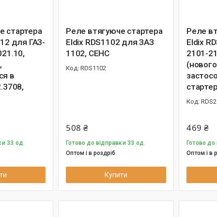
е стартера
Реле втягуюче стартера
Реле в
012 для ГАЗ-
Eldix RDS1102 для ЗАЗ
Eldix R
021.10,
1102, СЕНС
2101-21
,
(нового
RDS1102
ся в
застосо
2.3708,
стартер
RDS2
508 ₴
469 ₴
и 33 од.
Готово до відправки 33 од.
Готово до 
Оптом і в роздріб
Оптом і в 
ти
Купити