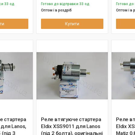
и 33 од.
Готово до відправки 33 од.
Готово до 
Оптом і в роздріб
Оптом і в 
ти
Купити
е стартера
Реле втягуюче стартера
Реле в
 для Lanos,
Eldix XSS9011 для Lanos
Eldix X
 (під 3
(під 2 болта), оригінальні
Matiz 0.