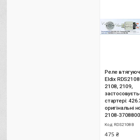
Реле втягуюч
Eldix RDS2108
2108, 2109,
застосовуєть
стартері: 426.
оригінальні н
2108-370880
RDS2108 B
475 ₴