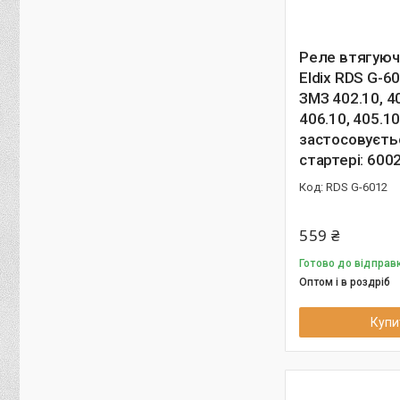
Реле втягуюч
Eldix RDS G-6
ЗМЗ 402.10, 4
406.10, 405.10
застосовуєть
стартері: 600
RDS G-6012
559 ₴
Готово до відправк
Оптом і в роздріб
Купи