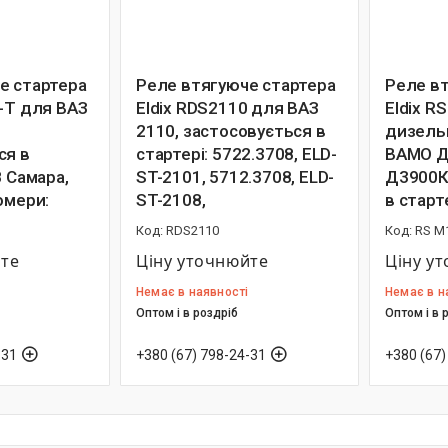
е стартера
Реле втягуюче стартера
Реле в
8-T для ВАЗ
Eldix RDS2110 для ВАЗ
Eldix R
2110, застосовується в
дизель
ся в
стартері: 5722.3708, ELD-
ВАМО Д
8 Самара,
ST-2101, 5712.3708, ELD-
Д3900К
омери:
ST-2108,
в старт
RDS2110
RS M
йте
Ціну уточнюйте
Ціну у
Немає в наявності
Немає в н
Оптом і в роздріб
Оптом і в 
-31
+380 (67) 798-24-31
+380 (67)