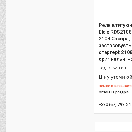
Реле втягуюч
Eldix RDS210
2108 Самара,
застосовуєть
стартері: 210
оригінальні н
RDS2108-T
Ціну уточню
Немає в наявності
Оптом і в роздріб
+380 (67) 798-24