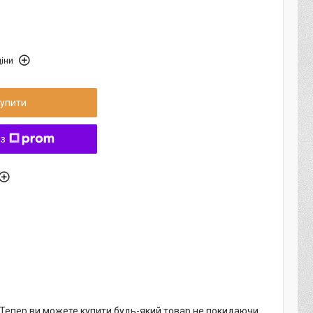
іни
упити
 з
. Тепер ви можете купити будь-який товар не покидаючи