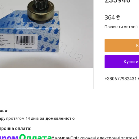
233946
364 ₴
Показати оптові ц
К
Купити
+380677982431
ару протягом 14 днів
за домовленістю
У компанії підключені електронні платежі