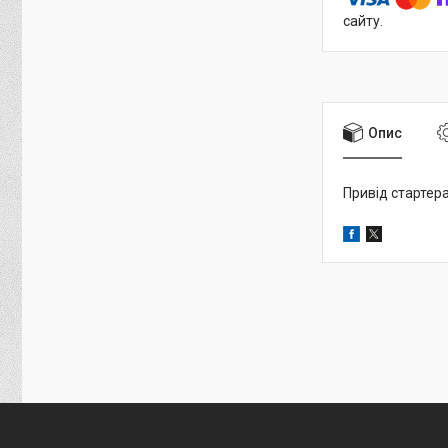
сайту.
Опис
Привід стартера