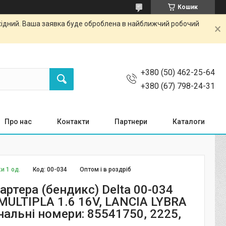
Кошик
ихідний. Ваша заявка буде оброблена в найближчий робочий
+380 (50) 462-25-64
+380 (67) 798-24-31
Про нас
Контакти
Партнери
Каталоги
и 1 од.
Код:
00-034
Оптом і в роздріб
артера (бендикс) Delta 00-034
 MULTIPLA 1.6 16V, LANCIA LYBRA
інальні номери: 85541750, 2225,