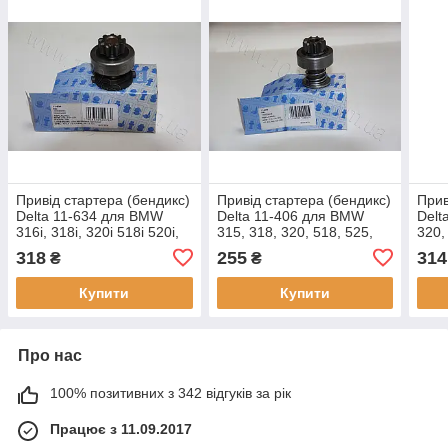
Привід стартера (бендикс)
Привід стартера (бендикс)
Прив
Delta 11-634 для BMW
Delta 11-406 для BMW
Delt
316i, 318i, 320i 518i 520i,
315, 318, 320, 518, 525,
320,
оригінальні номери:
оригінальні номери:
ориг
318
255
314
₴
₴
1006209634, 2149, 137888
1006209406, 3195, 131097
8554
Купити
Купити
Про нас
100% позитивних з 342 відгуків за рік
Працює з 11.09.2017