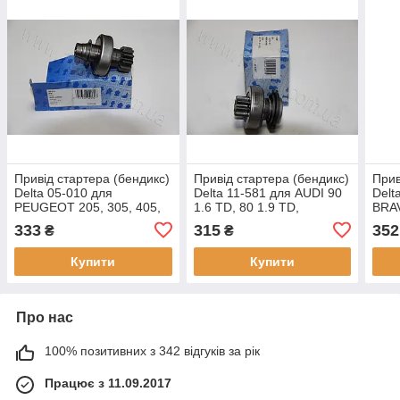
Привід стартера (бендикс)
Привід стартера (бендикс)
Прив
Delta 05-010 для
Delta 11-581 для AUDI 90
Delt
PEUGEOT 205, 305, 405,
1.6 TD, 80 1.9 TD,
BRAV
оригінальні номери:
оригінальні номери:
ориг
333
315
352
₴
₴
180826, 1581, 132021
1006209581, 1894, 135715
8554
Купити
Купити
Про нас
100% позитивних з 342 відгуків за рік
Працює з 11.09.2017