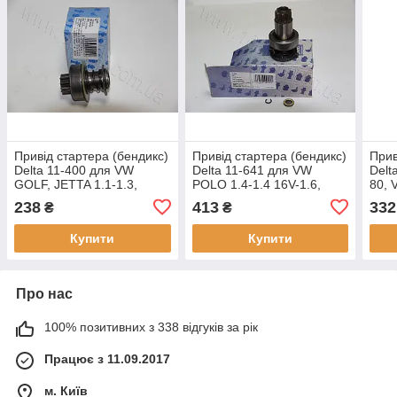
Привід стартера (бендикс)
Привід стартера (бендикс)
Прив
Delta 11-400 для VW
Delta 11-641 для VW
Delt
GOLF, JETTA 1.1-1.3,
POLO 1.4-1.4 16V-1.6,
80, 
оригінальні номери:
SKODA FABIA 1.4 16V,
ориг
238
413
332
₴
₴
1006209400, 2843, 130405
оригінальні номери:
0992
1006209641, 2048,
Купити
Купити
Про нас
100% позитивних з 338 відгуків за рік
Працює з 11.09.2017
м. Київ