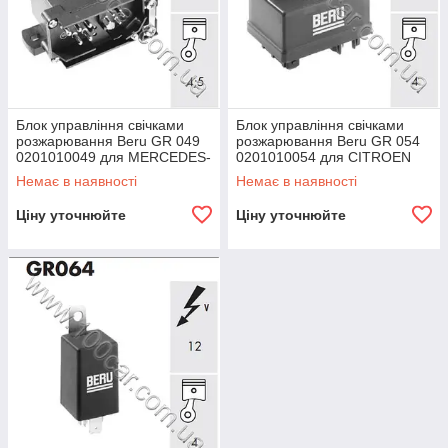
Блок управління свічками
Блок управління свічками
розжарювання Beru GR 049
розжарювання Beru GR 054
0201010049 для MERCEDES-
0201010054 для CITROEN
BENZ 190 (W201), G-CLASS
AX, BERLINGO, JUMPER,
Немає в наявності
Немає в наявності
(W461), T1 Box/Bus
SAXO, XANTIA, XSARA,
(601,602),
PEUGEOT 106 I,
Ціну уточнюйте
Ціну уточнюйте