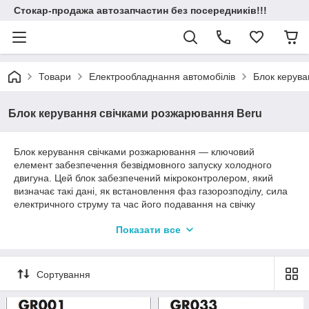
Стокар-продажа автозапчастин без посередників!!!
Товари
Електрообладнання автомобілів
Блок керува
Блок керування свічками розжарювання Beru
Блок керування свічками розжарювання — ключовий
елемент забезпечення безвідмовного запуску холодного
двигуна. Цей блок забезпечений мікроконтролером, який
визначає такі дані, як встановлення фаз газорозподілу, сила
електричного струму та час його подавання на свічку
розжарювання з електронним керуванням. Передові
Показати все
технології, реалізовані в блоці керування свічками
розжарювання, у поєднанні зі свічкою розжарювання
підвищують ефективність процесу запалювання, набагато
прискорюючи його, особливо за низьких температур.
Сортування
Особливості
BERU® є лідером з охоплення ринку завдяки