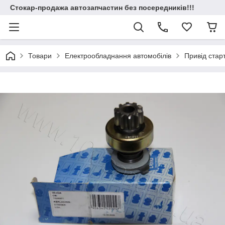
Стокар-продажа автозапчастин без посередників!!!
Товари
Електрообладнання автомобілів
Привід стар