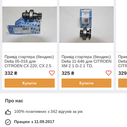
Привід стартера (бендикс)
Привід стартера (бендикс)
Прив
Delta 05-016 для
Delta 11-646 для CITROEN
Delt
CITROEN CX 220, CX 2.5
XM 2.1 D-2.1 TD,
CITR
D, C 25, оригінальні
оригінальні номери:
2.0 
332
325
329
₴
₴
номери: 096507, 2933,
1006209646, 2133, 230352
1868
131117
Купити
Купити
Про нас
100% позитивних з 342 відгуків за рік
Працює з 11.09.2017