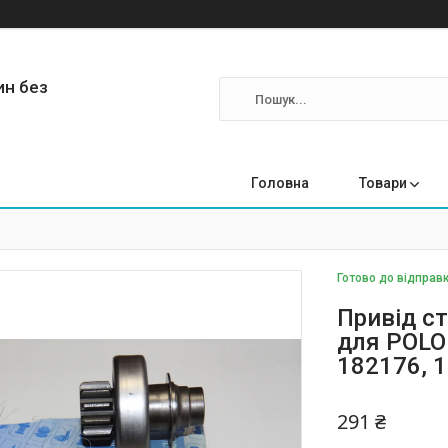
ин без
Головна
Товари
Готово до відправк
Привід ст
для POLON
182176, 
291 ₴