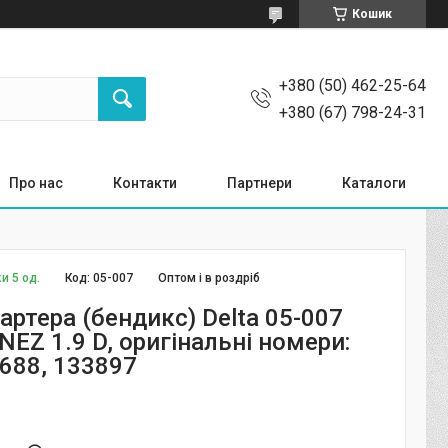
Кошик
+380 (50) 462-25-64
+380 (67) 798-24-31
Про нас
Контакти
Партнери
Каталоги
и 5 од.
Код:
05-007
Оптом і в роздріб
артера (бендикс) Delta 05-007
EZ 1.9 D, оригінальні номери:
1688, 133897