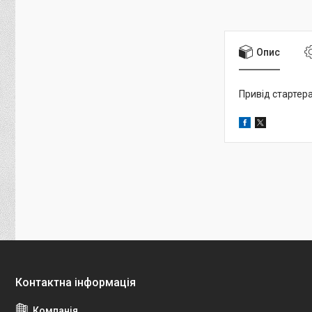
Опис
Привід стартера