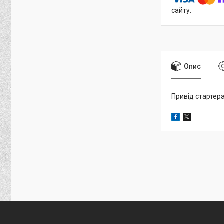
сайту.
Опис
Привід стартера