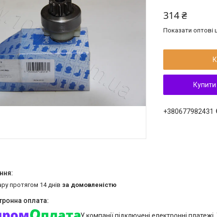
314 ₴
Показати оптові ц
К
Купити
+380677982431
ару протягом 14 днів
за домовленістю
У компанії підключені електронні платежі