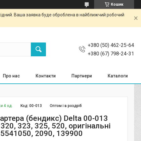
Кошик
ихідний. Ваша заявка буде оброблена в найближчий робочий
+380 (50) 462-25-64
+380 (67) 798-24-31
Про нас
Контакти
Партнери
Каталоги
и 4 од.
Код:
00-013
Оптом і в роздріб
артера (бендикс) Delta 00-013
20, 323, 325, 520, оригінальні
85541050, 2090, 139900