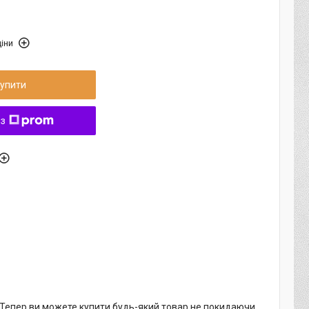
іни
упити
 з
. Тепер ви можете купити будь-який товар не покидаючи