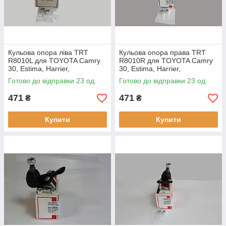
Кульова опора ліва TRT
Кульова опора права TRT
R8010L для TOYOTA Camry
R8010R для TOYOTA Camry
30, Estima, Harrier,
30, Estima, Harrier,
Highlander, Kluger, Previa,
Highlander, Kluger, Previa,
Готово до відправки 23 од.
Готово до відправки 23 од.
Sienna, Solara, LEXUS ES
Sienna, Solara, LEXUS ES
300, ES
300, ES
471
471
₴
₴
Купити
Купити