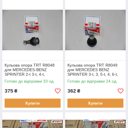
Кульова опора TRT R8048
Кульова опора TRT R8049
для MERCEDES-BENZ
для MERCEDES BENZ
SPRINTER 2-t 3-t, 4-t,
SPRINTER 3-t, 3, 5-t, 4, 6-t,
VOLKSWAGEN LT 28-35 II, LT
VOLKSWAGEN CRAFTER 30-
Готово до відправки 33 од.
Готово до відправки 24 од.
28-46 II, оригінальні номери:
35, 30-50, оригінальні
номери:
375
362
₴
₴
Купити
Купити