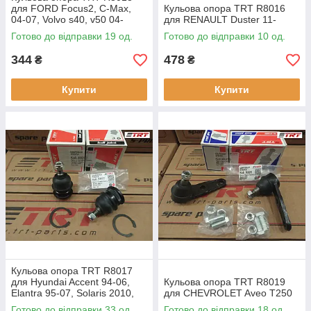
для FORD Focus2, C-Max,
Кульова опора TRT R8016
04-07, Volvo s40, v50 04-
для RENAULT Duster 11-
Готово до відправки 19 од.
Готово до відправки 10 од.
344
478
₴
₴
Купити
Купити
Кульова опора TRT R8017
для Hyundai Accent 94-06,
Кульова опора TRT R8019
Elantra 95-07, Solaris 2010,
для CHEVROLET Aveo T250
Gets, i20, Kia Cerato 04-09,
Готово до відправки 33 од.
Готово до відправки 18 од.