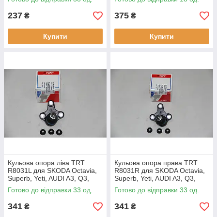
Rio 2011
237
375
₴
₴
Купити
Купити
Кульова опора ліва TRT
Кульова опора права TRT
R8031L для SKODA Octavia,
R8031R для SKODA Octavia,
Superb, Yeti, AUDI A3, Q3,
Superb, Yeti, AUDI A3, Q3,
RSQ3, S3, SEAT Altea, Leon,
RSQ3, S3, SEAT Altea, Leon,
Готово до відправки 33 од.
Готово до відправки 33 од.
Toledo, VOLKSWAGEN Beetle,
Toledo, VOLKSWAGEN
341
341
₴
₴