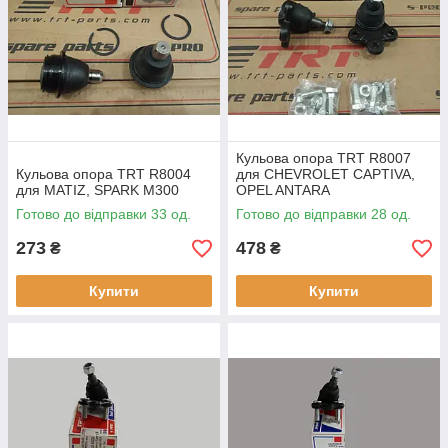
тестової машини.
Використовується якісна фарба марки UZDONGJU.
Кульова опора TRT R8007
Кульова опора TRT R8004
для CHEVROLET CAPTIVA,
для MATIZ, SPARK M300
OPEL ANTARA
Готово до відправки 33 од.
Готово до відправки 28 од.
273
478
₴
₴
Купити
Купити