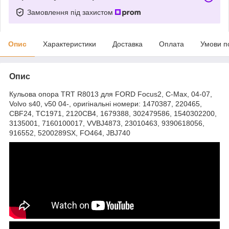
Замовлення під захистом
Опис
Характеристики
Доставка
Оплата
Умови п
Опис
Кульова опора TRT R8013 для FORD Focus2, C-Max, 04-07,
Volvo s40, v50 04-, оригінальні номери: 1470387, 220465,
CBF24, TC1971, 2120CB4, 1679388, 302479586, 1540302200,
3135001, 7160100017, VVBJ4873, 23010463, 9390618056,
916552, 5200289SX, FO464, JBJ740