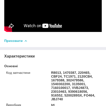
Приховати
Характеристики
Основні
Код запчастини
R8013, 1470387, 220465,
CBF24, TC1971, 2120CB4,
1679388, 302479586,
1540302200, 3135001,
7160100017, VVBJ4873,
23010463, 9390618056,
916552, 5200289SX, FO464,
JBJ740
Виробник
trt