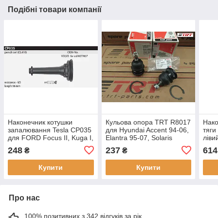
Подібні товари компанії
Наконечник котушки
Кульова опора TRT R8017
Нако
запалювання Tesla CP035
для Hyundai Accent 94-06,
тяги
для FORD Focus II, Kuga I,
Elantra 95-07, Solaris
ліви
Mondeo IV, S-Max, 2.5,
2010, Gets, i20, Kia Cerato
R70
248
237
614
₴
₴
VOLVO C30, C70 II, S40 II,
04-09, Rio 2011
Focu
S60 I, S80
II, S
Купити
Купити
Про нас
100% позитивних з 342 відгуків за рік