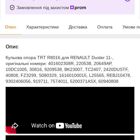
Замовлення під захистом
Опис
Характеристики
Доставка
Оплата
Умови п
Опис
Кульова опора TRT R8016 для RENAULT Duster 11-,
оригінальні номери: 401602308R, 220538, 20649AP,
10DC1005, 30816, 9209538, BK23007, TC2407, 2420DUSTF,
40808, FZ3299, S080329, 16160100015, L25565, REBJ10478,
9302406056, 919711, 7574011, 5200371ASX, 60940808