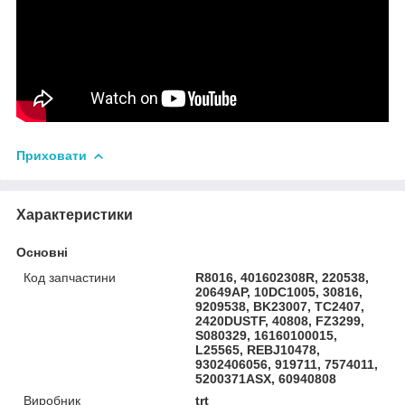
Приховати
Характеристики
Основні
Код запчастини
R8016, 401602308R, 220538,
20649AP, 10DC1005, 30816,
9209538, BK23007, TC2407,
2420DUSTF, 40808, FZ3299,
S080329, 16160100015,
L25565, REBJ10478,
9302406056, 919711, 7574011,
5200371ASX, 60940808
Виробник
trt