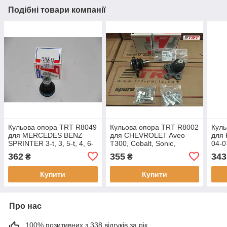
Подібні товари компанії
Кульова опора TRT R8049
Кульова опора TRT R8002
Куль
для MERCEDES BENZ
для CHEVROLET Aveo
для 
SPRINTER 3-t, 3, 5-t, 4, 6-
T300, Cobalt, Sonic,
04-0
t, VOLKSWAGEN
Tracker, Trax, OPEL
362
355
343
₴
₴
CRAFTER 30-35, 30-50,
Mokka, BUICK Encore
оригінальні номери:
Купити
Купити
Про нас
100% позитивних з 338 відгуків за рік