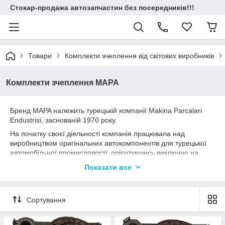
Стокар-продажа автозапчастин без посередників!!!
Товари
Комплекти зчеплення від світових виробників
Комплекти зчеплення MAPA
Бренд MAPA належить турецькій компанії Makina Parcalari
Endustrisi, заснованій 1970 року.
На початку своєї діяльності компанія працювала над
виробництвом оригінальних автокомпонентів для турецької
автомобільної промисловості, орієнтуючись виключно на
внутрішній ринок. Це була перша компанія, яка виробляла
Показати все
запчастини для турецького ринку. Діяльність MAPA зіграла
важливу роль у розвитку автомобілебудування країни.
Згодом компанія звузила свій асортимент, зосередивши
Сортування
зусилля на виробництві компонентів зчеплення: комплектів,
окремих дисків, підшипників, маховиків. MAPA виробляє
комплекти «4 в 1» для заміни двомасового маховика на