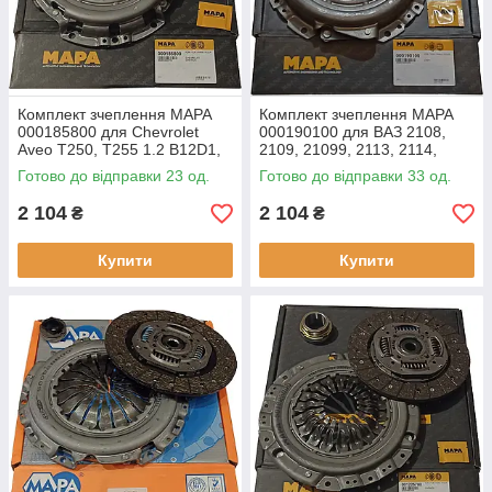
Комплект зчеплення MAPA
Комплект зчеплення MAPA
000185800 для Chevrolet
000190100 для ВАЗ 2108,
Aveo T250, T255 1.2 B12D1,
2109, 21099, 2113, 2114,
LMU, 08-, Daewoo Matiz 1.0
2115, профіль маточини:
Готово до відправки 23 од.
Готово до відправки 33 од.
B10S, 03-, Spark M200, M250,
20.1x23, число зубців: 20, Ø
2 104
2 104
₴
₴
Купити
Купити