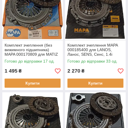
Комплект зчеплення (без
Комплект зчеплення MAPA
вижимного підшипника)
000185400 для LANOS,
MAPA 000170809 для MATIZ
Ланос, SENS, Сенс, 1.4i
0.8, Chevrolet Spark 0.8,
Готово до відправки 17 од.
Готово до відправки 33 од.
профіль маточини: 17.1x19.7,
1 495
2 270
₴
₴
Купити
Купити