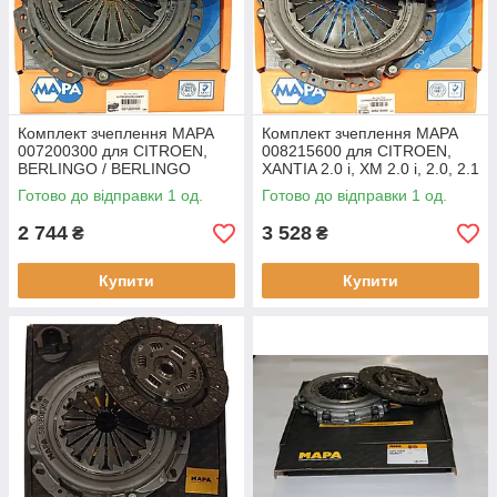
Комплект зчеплення MAPA
Комплект зчеплення MAPA
007200300 для CITROEN,
008215600 для CITROEN,
BERLINGO / BERLINGO
XANTIA 2.0 i, XM 2.0 i, 2.0, 2.1
FIRST 1.8 i, XANTIA 1.6 i SX,
D 12V, ZX 2.0, 2.0 i, FIAT,
Готово до відправки 1 од.
Готово до відправки 1 од.
1.8 i, 1.8 i 16V, XSARA 1.8 i,
PEUGEOT, 306 2.0 Xsi,
2 744
3 528
₴
₴
Купити
Купити