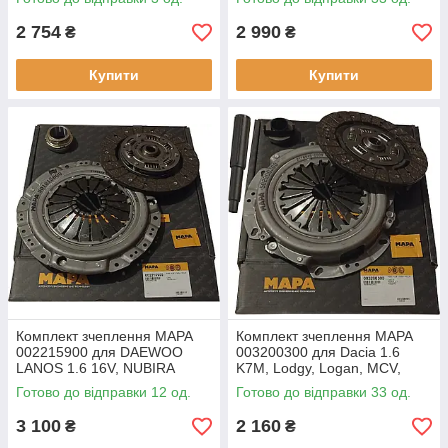
2 754
2 990
₴
₴
Купити
Купити
Комплект зчеплення MAPA
Комплект зчеплення MAPA
002215900 для DAEWOO
003200300 для Dacia 1.6
LANOS 1.6 16V, NUBIRA
K7M, Lodgy, Logan, MCV,
(KLAJ) 1.6 16V, OPEL ASTRA
Sandero, Renault 1.6 K7M, 1.4
Готово до відправки 12 од.
Готово до відправки 33 од.
F 1.8i, 2.0i 91-98, CALIBRA A
K7J, Clio, Kangoo, Logan,
2.0i,
3 100
2 160
₴
₴