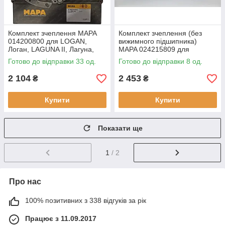
Комплект зчеплення MAPA
Комплект зчеплення (без
014200800 для LOGAN,
вижимного підшипника)
Логан, LAGUNA II, Лагуна,
MAPA 024215809 для
TONDAR, Тондар 1.6 K7M7
LARGUS 1.6
Готово до відправки 33 од.
Готово до відправки 8 од.
2 104
2 453
₴
₴
Купити
Купити
Показати ще
1
/ 2
Про нас
100% позитивних з 338 відгуків за рік
Працює з 11.09.2017