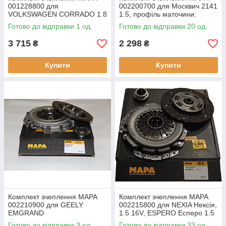
001228800 для
002200700 для Москвич 2141
VOLKSWAGEN CORRADO 1.8
1.5, профіль маточини:
16V, 1.8, GOLF II 1.8 GTI /
20.1x23, число зубців: 20, Ø
Готово до відправки 1 од.
Готово до відправки 20 од.
Syncro, PASSAT / Variant 1.8
диска: 200 мм. номери
Syncro,
3 715
2 298
₴
₴
Купити
Купити
Комплект зчеплення MAPA
Комплект зчеплення MAPA
002210900 для GEELY
002215800 для NEXIA Нексія,
EMGRAND
1.5 16V, ESPERO Есперо 1.5
16V,
Готово до відправки 3 од.
Готово до відправки 33 од.