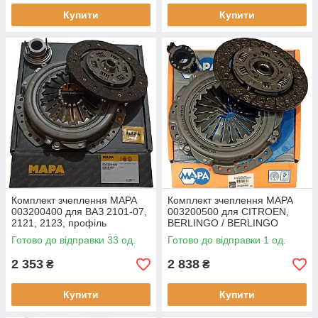
Купити
Купити
Комплект зчеплення MAPA
Комплект зчеплення MAPA
003200400 для ВАЗ 2101-07,
003200500 для CITROEN,
2121, 2123, профіль
BERLINGO / BERLINGO
маточини: 20.1x23, число
FIRST 1.9 D, 1.8 D, BX 1.8 D,
Готово до відправки 33 од.
Готово до відправки 1 од.
зубців: 20, Ø диска: 200 мм.
1.9 D, C15 1.8 D, XANTIA 1.9
D,
2 353
2 838
₴
₴
Купити
Купити