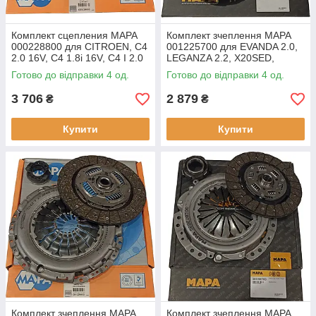
Комплект сцепления MAPA
Комплект зчеплення MAPA
000228800 для CITROEN, C4
001225700 для EVANDA 2.0,
2.0 16V, C4 1.8i 16V, C4 I 2.0
LEGANZA 2.2, X20SED,
16V, C4 Picasso I 1.8i 16V, C4
T22SED
Готово до відправки 4 од.
Готово до відправки 4 од.
Saloon 2.0 16V, C5
3 706
2 879
₴
₴
Купити
Купити
Комплект зчеплення MAPA
Комплект зчеплення MAPA