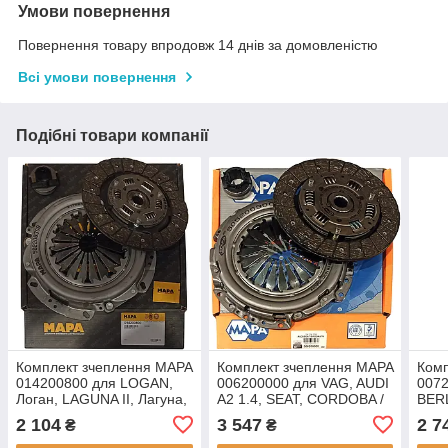
Умови повернення
Повернення товару впродовж 14 днів за домовленістю
Всі умови повернення
Подібні товари компанії
Комплект зчеплення MAPA
Комплект зчеплення MAPA
Комп
014200800 для LOGAN,
006200000 для VAG, AUDI
007
Логан, LAGUNA II, Лагуна,
A2 1.4, SEAT, CORDOBA /
BER
TONDAR, Тондар 1.6
IBIZA 1.4 16V, ROOMSTER
FIRS
2 104
3 547
2 7
₴
₴
K7M7
1.4, YETI 2.0 TDI, SKODA
SX, 
FABIA 1.4
1.8 i