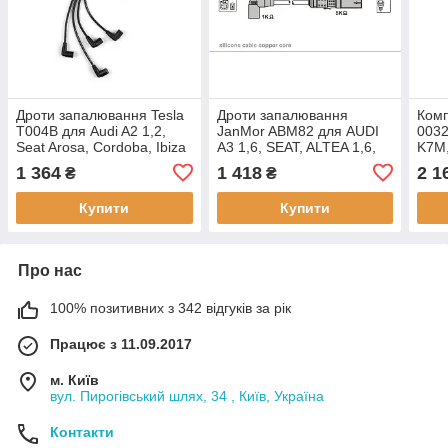
Дроти запалювання Tesla
Дроти запалювання
Комп
T004B для Audi A2 1,2,
JanMor ABM82 для AUDI
0032
Seat Arosa, Cordoba, Ibiza
A3 1,6, SEAT, ALTEA 1,6,
K7M,
III-IV, Inca, Leon, Toledo II,
CORDOBA 1,6, 2,0, IBIZA
Sand
1 364
1 418
2 1
₴
₴
Skoda Fabia, Octavia, VW
1,6, 2,0, LEON 1,6,
1.4 
TOLEDO 1,6, SKODA
Loga
Купити
Купити
Про нас
100% позитивних з 342 відгуків за рік
Працює з 11.09.2017
м. Київ
вул. Пирогівський шлях, 34 , Київ, Україна
Контакти