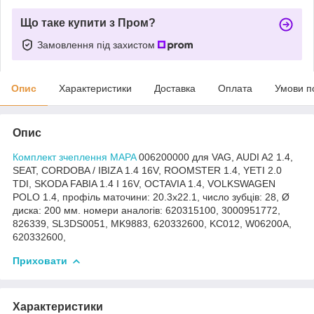
Що таке купити з Пром?
Замовлення під захистом
Опис
Характеристики
Доставка
Оплата
Умови п
Опис
Комплект зчеплення MAPA
006200000 для VAG, AUDI A2 1.4,
SEAT, CORDOBA / IBIZA 1.4 16V, ROOMSTER 1.4, YETI 2.0
TDI, SKODA FABIA 1.4 I 16V, OCTAVIA 1.4, VOLKSWAGEN
POLO 1.4, профіль маточини: 20.3x22.1, число зубців: 28, Ø
диска: 200 мм. номери аналогів: 620315100, 3000951772,
826339, SL3DS0051, MK9883, 620332600, KC012, W06200A,
620332600,
Приховати
Характеристики