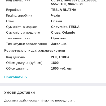
Код запчастини
CL 241, 96476979, 25186686,
55570160, 96476979
Виробник
TESLA BLATNA
Країна виробник
Чехія
Стан
Новий
Сумісність з маркою
Chevrolet, TESLA
Сумісність з моделлю
Cruze, Orlando
Тип запчастини
Оригінал
Тип котушки запалювання
Загальна
Користувальницькі характеристики
Код двигуна
2H0, F18D4
Об'єм двигуна (куб. см)
1800
Об'єм двигуна
1800 куб. cм
Приховати
Умови доставки
Доставка здійснюється тільки по передоплаті.