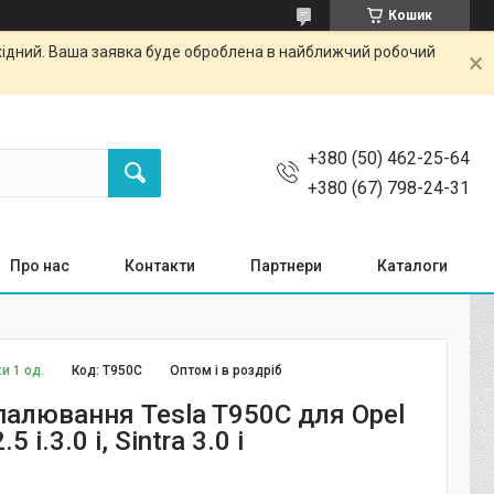
Кошик
ихідний. Ваша заявка буде оброблена в найближчий робочий
+380 (50) 462-25-64
+380 (67) 798-24-31
Про нас
Контакти
Партнери
Каталоги
и 1 од.
Код:
T950C
Оптом і в роздріб
палювання Tesla T950C для Opel
 i.3.0 i, Sintra 3.0 i