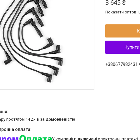
3 645 ₴
Показати оптові ц
К
Купити
+380677982431
ару протягом 14 днів
за домовленістю
У компанії підключені електронні платежі