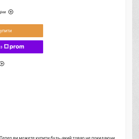
іни
упити
 з
. Тепер ви можете купити будь-який товар не покидаючи